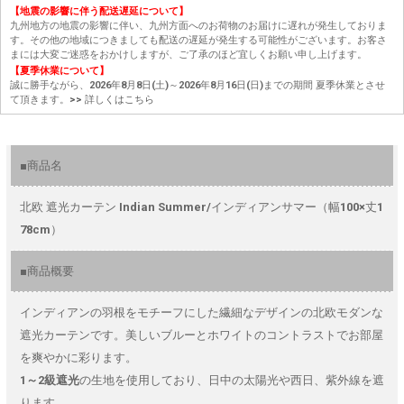
【地震の影響に伴う配送遅延について】
九州地方の地震の影響に伴い、九州方面へのお荷物のお届けに遅れが発生しておりま
す。その他の地域につきましても配送の遅延が発生する可能性がございます。お客さ
まには大変ご迷惑をおかけしますが、ご了承のほど宜しくお願い申し上げます。
【夏季休業について】
誠に勝手ながら、2026年8月8日(土)～2026年8月16日(日)までの期間 夏季休業とさせ
て頂きます。
>> 詳しくはこちら
■商品名
北欧 遮光カーテン Indian Summer/インディアンサマー（幅100×丈1
78cm）
■商品概要
インディアンの羽根をモチーフにした繊細なデザインの北欧モダンな
遮光カーテンです。美しいブルーとホワイトのコントラストでお部屋
を爽やかに彩ります。
1～2級遮光
の生地を使用しており、日中の太陽光や西日、紫外線を遮
ります。