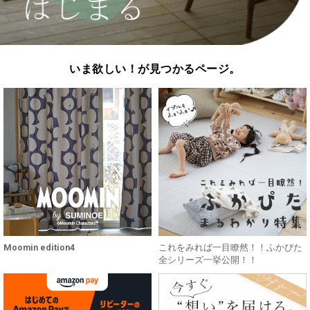
いま欲しい！が見つかるページ。
Moomin edition4
これをみれば一目瞭然！！ふかぴた
全シリーズ一挙公開！！