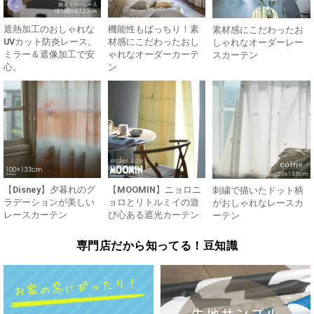
遮熱加工のおしゃれな
機能性もばっちり！素
素材感にこだわったお
UVカット防炎レース。
材感にこだわったおし
しゃれなオーダーレー
ミラー＆遮像加工で安
ゃれなオーダーカーテ
スカーテン
心。
ン
【Disney】夕暮れのグ
【MOOMIN】ニョロニ
刺繍で描いたドット柄
ラデーションが美しい
ョロとリトルミイの遊
がおしゃれなレースカ
レースカーテン
び心ある遮光カーテン
ーテン
専門店だから知ってる！豆知識