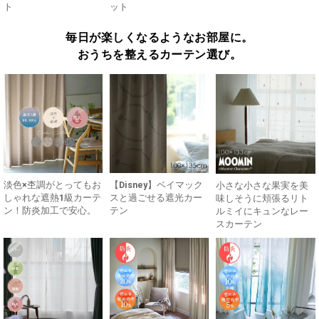
ト
ット
毎日が楽しくなるようなお部屋に。
おうちを整えるカーテン選び。
淡色×杢調がとってもお
【Disney】ベイマック
小さな小さな果実を美
しゃれな遮熱1級カーテ
スと過ごせる遮光カー
味しそうに頬張るリト
ン！防炎加工で安心。
テン
ルミイにキュンなレー
スカーテン