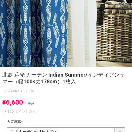
北欧 遮光 カーテン Indian Summer/インディアンサ
マー（幅100×丈178cm）1枚入
32374062-100-178
¥
6,600
税込
[ +
120
ポイント還元 ]
★ご注意
(