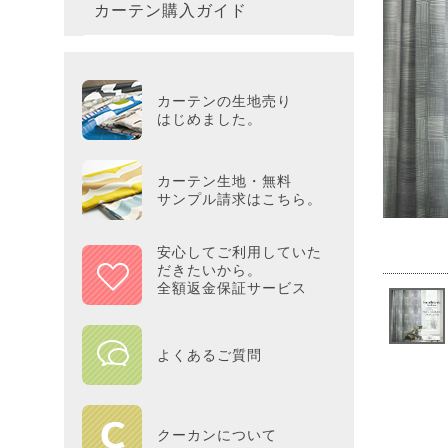
カーテン購入ガイド
カーテ
colne
革小物
バス・
プー／P
プレミ
286×3
その他
冷感・
カーテ
MOOM
シリー
Tower
アリス／
吸湿・
カーテンの生地売り
カーテ
PEAN
はじめました。
Tosca
ディズニ
遮光カ
Saana
KINT
カーテン生地・無料
サンプル請求はこちら。
ミラー
Disn
安心してご利用していた
だきたいから。
ずっと
全額返金保証サービス
MILK
よくあるご質問
maison 
HOME
クーカンについて