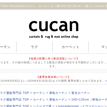
Pieni Ruudukko/ピエニ ルールッカ（幅100×丈135cm）1枚入 | cuca
カーテン
ラグ
カーペット
マ
【地震の影響に伴う配送遅延について】
おります。その他の地域につきましても配送の遅延が発生する可能性がございます。
ます。
【夏季休業休業について】
026年8月8日(土)～2026年8月16日(日)までの期間 夏季休業とさせて頂きます。
ラグ通販専門店 TOP
カーテン
厚地カーテン
遮光カーテン
ラグ通販専門店 TOP
カーテン
厚地カーテン
100×135cm（厚地カー
ラグ通販専門店 TOP
シリーズで選ぶ
IvanaHelsinki（イヴァナヘルシ