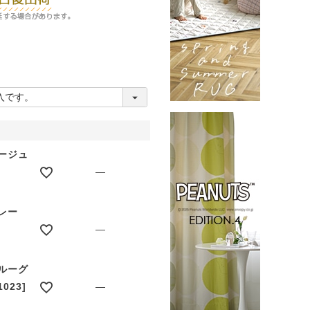
ベージュ
—
グレー
—
ブルーグ
023]
—