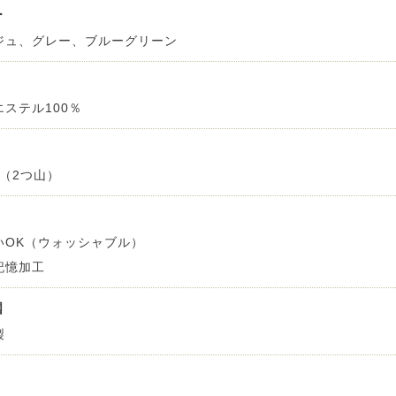
ー
ジュ、グレー、ブルーグリーン
エステル100％
倍（2つ山）
いOK（ウォッシャブル）
記憶加工
国
製