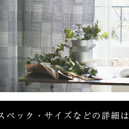
ん！オーダー注文へ
ーテン
ンサイズの測り方