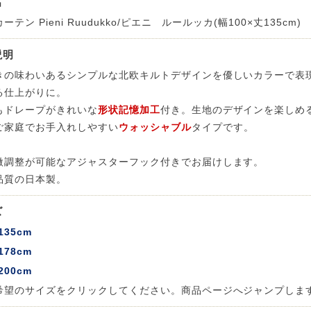
名
ーテン Pieni Ruudukko/ピエニ ルールッカ(幅100×丈135cm)
説明
きの味わいあるシンプルな北欧キルトデザインを優しいカラーで表
る仕上がりに。
もドレープがきれいな
形状記憶加工
付き。生地のデザインを楽しめる
ご家庭でお手入れしやすい
ウォッシャブル
タイプです。
微調整が可能なアジャスターフック付きでお届けします。
品質の日本製。
ズ
135cm
178cm
200cm
希望のサイズをクリックしてください。商品ページへジャンプしま