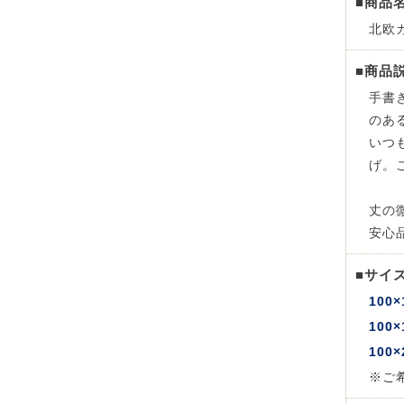
■商品
北欧カ
■商品
手書
のあ
いつ
げ。
丈の
安心
■サイ
100×
100×
100×
※ご