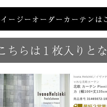
サイズで選ぶ
40cm程度
ーテン
135cm（遮光カーテン）
ン生地 無料サンプル
 LIFE
ットをサイズで選ぶ
176cm（江戸間2畳）
00cm程度
機能で選ぶ
/ホットカーペット対応
178cm（遮光カーテン）
ーテン
135cm（厚地カーテン）
OME
ット
5cm
261cm（江戸間3畳）
カーペット
20cm程度
グ
サイズの選び方
200cm（遮光カーテン）
178cm（厚地カーテン）
カーテン
33cm(レースカーテン)
ーカーテン
0cm
ンマット
0cm
61cm（江戸間4.5畳）
ットのサイズの選び方
00cm程度
グ
選び方講座
200cm（厚地カーテン）
76cm(レースカーテン)
ンを機能で選ぶ
光カーテン
ョンカバー
ン
5cm
20cm
を機能で選ぶ
マット
352cm（江戸間6畳）
ットの選び方講座
50cm程度
ラグ
お手入れ方法
98cm(レースカーテン)
ーテン
ンをテイストで選ぶ
柄(厚地カーテン)
ン収納・ラック
パ
0cm
80cm
め加工
のお手入れ方法
352cm（江戸間8畳）
ットのお手入れ方法
50cm程度
ゲン抑制ラグ
レースカーテン
(厚地カーテン)
ン生地 無料サンプル
 LIFE
バー
ン小物
タリー
20cm
40cm
デザイン一覧
91cm（本間2畳）
ットデザイン一覧
00cm（円形）
グ
Ivana Helsinki
ースカーテン
地調(厚地カーテン)
ンデザイン一覧
ゃれな北欧カーテン
ッド
北欧 カーテン Pien
グ用品
地
変形サイズ
70cm
86cm（本間3畳）
50cm（円形）
ラグ
ースカーテン
柄(レースカーテン)
ーテンサイズの選び方
カ（幅100×丈135
ンテリア特集
ルセンター
商品番号
31465072-10
品
クターで選ぶ
／MICKEY
86cm（本間4.5畳）
00cm（円形）
め加工ラグ
地調(レースカーテン)