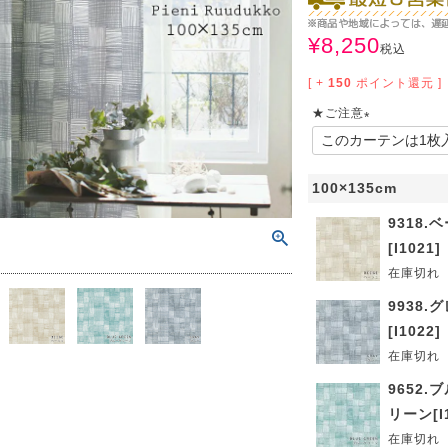
ンサイズの測り方
トイレ・ランドリー
OOH
アムコレクション
82cm（本間6畳）
のサイズ
涼感ラグ
¥
8,250
税込
ンサイズの選び方
IN（ムーミン）
ズで選ぶ
 タワー
ALICE
発熱ラグ
[ +
150
ポイント還元 ]
★ご注意
ンの形状記憶加工
UTS（ピーナッツ）
 トスカ
ープリンセス／DISNEY PRINCESS
(
ーテンとは？
必
 ja Olli（サーナヤオッリ）
O キントー
100×135cm
須
)
レースカーテンとは？
ey（ディズニー）
9318.
[I1021]
使えるプロジェクト
在庫切れ
9938.
 HOME（ミルクホーム）
[I1022]
在庫切れ
de reve
9652.
リーン[I1
在庫切れ