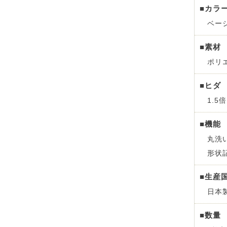
■カラ
ベー
■素材
ポリ
■ヒダ
1.5
■機能
丸洗
形状
■生産
日本
■数量