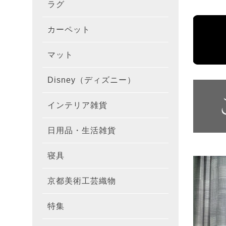
ラグ
ラグを
100×1
遮光カ
100×
カーテ
DESIGN
カーペット
カーペ
176×
140×2
ラグを
床暖房
100×
厚地カ
100×
NEXTH
マット
玄関マ
約45×7
176×
タイル
170×2
防音ラ
ラグの
100×
100×
レース
100×1
colne
Disney（ディズニー）
オーダ
約50×8
キッチ
約45×6
261×2
カーペ
200×2
防炎ラ
ラグの
100×
100×1
カーテ
1級遮
防炎
インテリア雑貨
クッシ
カーテ
約55×8
約45×1
マット
洗える
261×
カーペ
200×2
防ダニ
ラグの
100×1
防炎カ
カーテ
花・植物
日用品・生活雑貨
キッチ
スリッ
ラグ
約60×9
約45×1
滑り止
マット
352×
カーペ
220×2
アレル
ミラー
モダン柄
カーテ
DESIGN
寝具
布団カ
キッチ
トイレ
マット
約70×1
約45×2
マット
191×1
カーペ
100×1
消臭ラ
遮熱レ
無地・無
colne
カーテ
京都美術工芸織物
風呂敷
敷きパ
リビン
布・生
雑貨
円形・
約45×2
191×2
150×1
洗える
防炎レ
花・植物
防炎
既成カ
特集
北欧イ
テーブ
枕
玄関用
キャラ
ミッキー
286×2
200×2
滑り止
無地・無