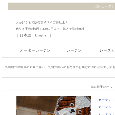
北欧 カーテン 
おかげさまで販売実績２０万件以上！
代引き手数料0円！3,980円以上、購入で送料無料
｜
日本語
｜
English
｜
オーダーカーテン
カーテン
レース
九州地方の地震の影響に伴い、九州方面へのお荷物のお届けに遅れが発生して
誠に勝手ながら、2
カーテン・
カーテン・
カーテン・