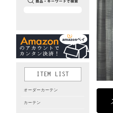
オーダーカーテン
かんた
カーテン
既製カ
カーテ