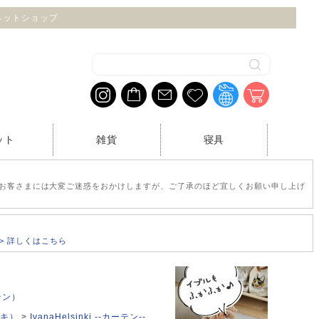
n ネットショップ
ット
雑貨
寝具
お客さまには大変ご迷惑をおかけしますが、ご了承のほど宜しくお願い申し上げ
>> 詳しくはこちら
テン）
ンキ）
IvanaHelsinki --カーテン--