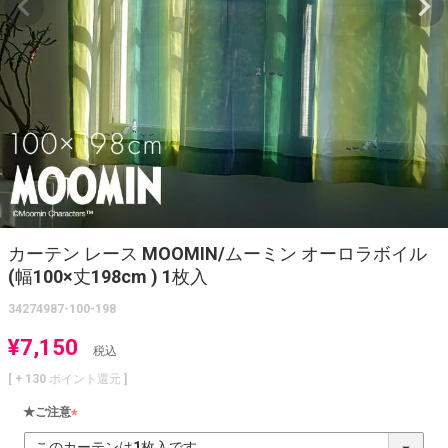
カーテン レース MOOMIN/ムーミン オーロラボイル
(幅100×丈198cm ) 1枚入
34274987-100-198
¥
7,150
税込
[ +
130
ポイント還元 ]
★ご注意
(