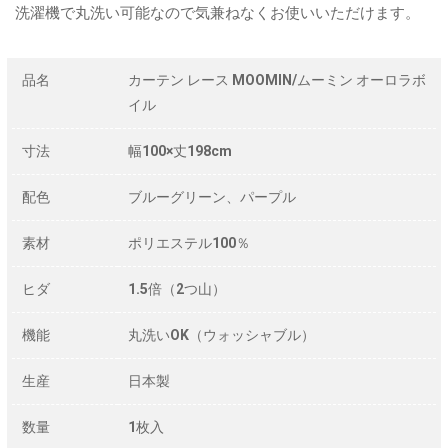
洗濯機で丸洗い可能なので気兼ねなくお使いいただけます。
品名
カーテン レース MOOMIN/ムーミン オーロラボ
イル
寸法
幅100×丈198cm
配色
ブルーグリーン、パープル
素材
ポリエステル100％
ヒダ
1.5倍（2つ山）
機能
丸洗いOK（ウォッシャブル）
生産
日本製
数量
1枚入