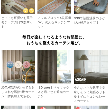
とっても可愛いお菓子
アレルブロック&洗濯機
SNSで話題沸騰のふか
モチーフの日本製マッ
OK。洗えるキッチンマ
ぴた極厚タイプ！
ト
ット
毎日が楽しくなるようなお部屋に。
おうちを整えるカーテン選び。
淡色×杢調がとってもお
【Disney】ベイマック
小さな小さな果実を美
しゃれな遮熱1級カーテ
スと過ごせる遮光カー
味しそうに頬張るリト
ン！防炎加工で安心。
テン
ルミイにキュンなレー
スカーテン