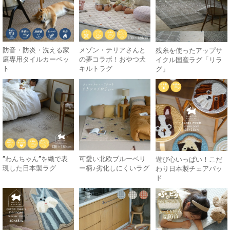
防音・防炎・洗える家
メゾン・テリアさんと
残糸を使ったアップサ
庭専用タイルカーペッ
の夢コラボ！おやつ犬
イクル国産ラグ「リラ
ト
キルトラグ
グ」
”わんちゃん”を織で表
可愛い北欧ブルーベリ
遊び心いっぱい！こだ
現した日本製ラグ
ー柄♪劣化しにくいラグ
わり日本製チェアパッ
ド