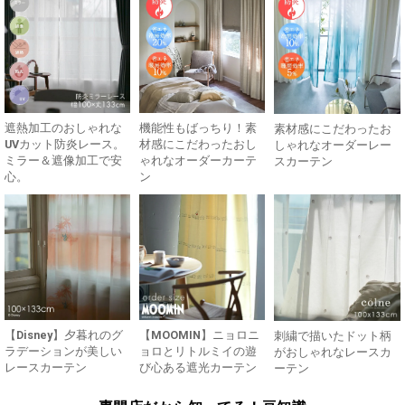
遮熱加工のおしゃれな
機能性もばっちり！素
素材感にこだわったお
UVカット防炎レース。
材感にこだわったおし
しゃれなオーダーレー
ミラー＆遮像加工で安
ゃれなオーダーカーテ
スカーテン
心。
ン
【Disney】夕暮れのグ
【MOOMIN】ニョロニ
刺繍で描いたドット柄
ラデーションが美しい
ョロとリトルミイの遊
がおしゃれなレースカ
レースカーテン
び心ある遮光カーテン
ーテン