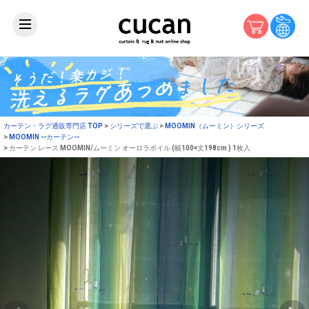
カーテン・ラグ通販専門店 TOP
シリーズで選ぶ
MOOMIN（ムーミン）シリーズ
MOOMIN --カーテン--
カーテン レース MOOMIN/ムーミン オーロラボイル (幅100×丈198cm ) 1枚入