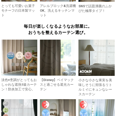
とっても可愛いお菓子
アレルブロック&洗濯機
SNSで話題沸騰のふか
モチーフの日本製マッ
OK。洗えるキッチンマ
ぴた極厚タイプ！
ト
ット
毎日が楽しくなるようなお部屋に。
おうちを整えるカーテン選び。
淡色×杢調がとってもお
【Disney】ベイマック
小さな小さな果実を美
しゃれな遮熱1級カーテ
スと過ごせる遮光カー
味しそうに頬張るリト
ン！防炎加工で安心。
テン
ルミイにキュンなレー
スカーテン