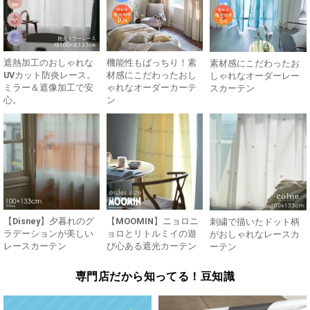
遮熱加工のおしゃれな
機能性もばっちり！素
素材感にこだわったお
UVカット防炎レース。
材感にこだわったおし
しゃれなオーダーレー
ミラー＆遮像加工で安
ゃれなオーダーカーテ
スカーテン
心。
ン
【Disney】夕暮れのグ
【MOOMIN】ニョロニ
刺繍で描いたドット柄
ラデーションが美しい
ョロとリトルミイの遊
がおしゃれなレースカ
レースカーテン
び心ある遮光カーテン
ーテン
専門店だから知ってる！豆知識