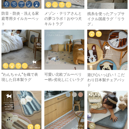
防音・防炎・洗える家
メゾン・テリアさんと
残糸を使ったアップサ
庭専用タイルカーペッ
の夢コラボ！おやつ犬
イクル国産ラグ「リラ
ト
キルトラグ
グ」
”わんちゃん”を織で表
可愛い北欧ブルーベリ
遊び心いっぱい！こだ
現した日本製ラグ
ー柄♪劣化しにくいラグ
わり日本製チェアパッ
ド