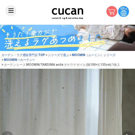
カーテン・ラグ通販専門店 TOP
シリーズで選ぶ
MOOMIN（ムーミン）シリーズ
MOOMIN --カーテン--
カーテン レース MOOMIN/TAKEUMA voile タケウマ ボイル (幅100×丈133cm) 1枚入