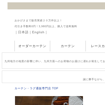
おかげさまで販売実績２０万件以上！
代引き手数料0円！3,980円以上、購入で送料無料
｜
日本語
｜
English
｜
オーダーカーテン
カーテン
レース
九州地方の地震の影響に伴い、九州方面へのお荷物のお届けに遅れが発生して
誠に勝手ながら、2
カーテン・ラグ通販専門店 TOP