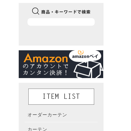
オーダーカーテン
かんた
カーテン
既製カ
カーテ