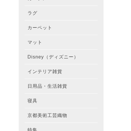
ラグ
ラグを
100×1
遮光カ
100×
カーテ
DESIGN
カーペット
カーペ
176×
140×2
ラグを
床暖房
100×
厚地カ
100×
NEXTH
マット
玄関マ
約45×7
176×
タイル
170×2
防音ラ
ラグの
100×
100×
レース
100×1
colne
Disney（ディズニー）
オーダ
約50×8
キッチ
約45×6
261×2
カーペ
200×2
防炎ラ
ラグの
100×
100×1
カーテ
1級遮
防炎
インテリア雑貨
クッシ
カーテ
約55×8
約45×1
マット
洗える
261×
カーペ
200×2
防ダニ
ラグの
100×1
防炎カ
カーテ
花・植物
日用品・生活雑貨
キッチ
スリッ
ラグ
約60×9
約45×1
滑り止
マット
352×
カーペ
220×2
アレル
ミラー
モダン柄
カーテ
DESIGN
寝具
布団カ
キッチ
トイレ
マット
約70×1
約45×2
マット
191×1
カーペ
100×1
消臭ラ
遮熱レ
無地・無
colne
カーテ
京都美術工芸織物
風呂敷
敷きパ
リビン
布・生
雑貨
円形・
約45×2
191×2
150×1
洗える
防炎レ
花・植物
防炎
既成カ
特集
北欧イ