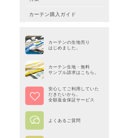
テーブ
枕
玄関用
キャラ
ミッキー
286×2
200×2
滑り止
無地・無
カーテン購入ガイド
カーテ
colne
革小物
バス・
プー／P
プレミ
286×3
その他
冷感・
カーテ
MOOM
シリー
Tower
アリス／
吸湿・
カーテンの生地売り
カーテ
PEAN
はじめました。
Tosca
ディズニ
遮光カ
Saana
KINT
カーテン生地・無料
サンプル請求はこちら。
ミラー
Disn
安心してご利用していた
だきたいから。
ずっと
全額返金保証サービス
MILK
よくあるご質問
maison 