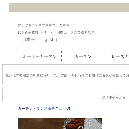
おかげさまで販売実績２０万件以上！
代引き手数料0円！3,980円以上、購入で送料無料
｜
日本語
｜
English
｜
オーダーカーテン
カーテン
レース
九州地方の地震の影響に伴い、九州方面へのお荷物のお届けに遅れが発生して
誠に勝手ながら、2
カーテン・ラグ通販専門店 TOP