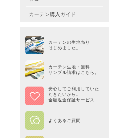
テーブ
枕
玄関用
キャラ
ミッキー
286×2
200×2
滑り止
無地・無
カーテン購入ガイド
カーテ
colne
革小物
バス・
プー／P
プレミ
286×3
その他
冷感・
カーテ
MOOM
シリー
Tower
アリス／
吸湿・
カーテンの生地売り
カーテ
PEAN
はじめました。
Tosca
ディズニ
遮光カ
Saana
KINT
カーテン生地・無料
サンプル請求はこちら。
ミラー
Disn
安心してご利用していた
だきたいから。
ずっと
全額返金保証サービス
MILK
よくあるご質問
maison 