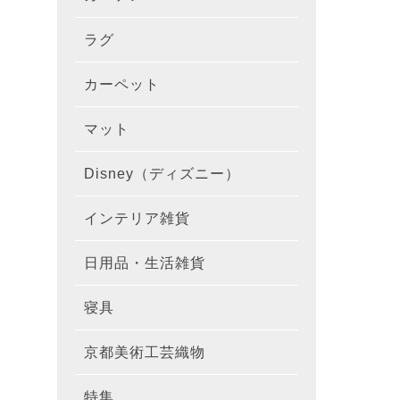
ラグ
ラグを
100×1
遮光カ
100×
カーテ
DESIGN
カーペット
カーペ
176×
140×2
ラグを
床暖房
100×
厚地カ
100×
NEXTH
マット
玄関マ
約45×7
176×
タイル
170×2
防音ラ
ラグの
100×
100×
レース
100×1
colne
Disney（ディズニー）
オーダ
約50×8
キッチ
約45×6
261×2
カーペ
200×2
防炎ラ
ラグの
100×
100×1
カーテ
1級遮
防炎
インテリア雑貨
クッシ
カーテ
約55×8
約45×1
マット
洗える
261×
カーペ
200×2
防ダニ
ラグの
100×1
防炎カ
カーテ
花・植物
日用品・生活雑貨
キッチ
スリッ
ラグ
約60×9
約45×1
滑り止
マット
352×
カーペ
220×2
アレル
ミラー
モダン柄
カーテ
DESIGN
寝具
布団カ
キッチ
トイレ
マット
約70×1
約45×2
マット
191×1
カーペ
100×1
消臭ラ
遮熱レ
無地・無
colne
カーテ
京都美術工芸織物
風呂敷
敷きパ
リビン
布・生
雑貨
円形・
約45×2
191×2
150×1
洗える
防炎レ
花・植物
防炎
既成カ
特集
北欧イ