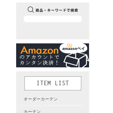
オーダーカーテン
かんた
カーテン
既製カ
カーテ