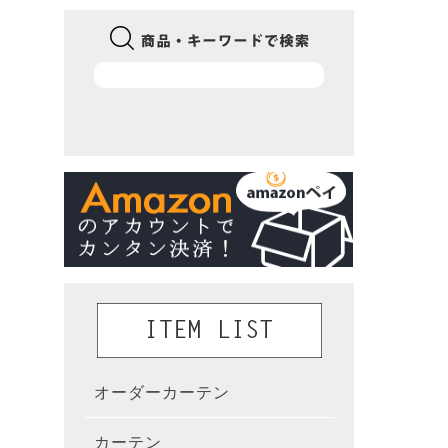
オーダーカーテン
かんた
カーテン
既製カ
カーテ