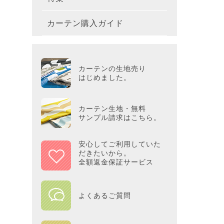
テーブ
枕
玄関用
キャラ
ミッキー
286×2
200×2
滑り止
無地・無
カーテン購入ガイド
カーテ
colne
革小物
バス・
プー／P
プレミ
286×3
その他
冷感・
カーテ
MOOM
シリー
Tower
アリス／
吸湿・
カーテンの生地売り
カーテ
PEAN
はじめました。
Tosca
ディズニ
遮光カ
Saana
KINT
カーテン生地・無料
サンプル請求はこちら。
ミラー
Disn
安心してご利用していた
だきたいから。
ずっと
全額返金保証サービス
MILK
よくあるご質問
maison 