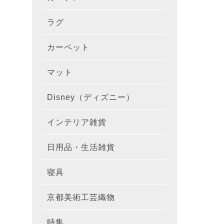
ラグ
ラグを
100×1
遮光カ
100×
カーテ
DESIGN
カーペット
カーペ
176×
140×2
ラグを
床暖房
100×
厚地カ
100×
NEXTH
マット
玄関マ
約45×7
176×
タイル
170×2
防音ラ
ラグの
100×
100×
レース
100×1
colne
Disney（ディズニー）
オーダ
約50×8
キッチ
約45×6
261×2
カーペ
200×2
防炎ラ
ラグの
100×
100×1
カーテ
1級遮
防炎
インテリア雑貨
クッシ
カーテ
約55×8
約45×1
マット
洗える
261×
カーペ
200×2
防ダニ
ラグの
100×1
防炎カ
カーテ
花・植物
日用品・生活雑貨
キッチ
スリッ
ラグ
約60×9
約45×1
滑り止
マット
352×
カーペ
220×2
アレル
ミラー
モダン柄
カーテ
DESIGN
寝具
布団カ
キッチ
トイレ
マット
約70×1
約45×2
マット
191×1
カーペ
100×1
消臭ラ
遮熱レ
無地・無
colne
カーテ
京都美術工芸織物
風呂敷
敷きパ
リビン
布・生
雑貨
円形・
約45×2
191×2
150×1
洗える
防炎レ
花・植物
防炎
既成カ
特集
北欧イ