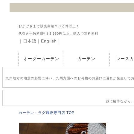
おかげさまで販売実績２０万件以上！
代引き手数料0円！3,980円以上、購入で送料無料
｜
日本語
｜
English
｜
オーダーカーテン
カーテン
レース
九州地方の地震の影響に伴い、九州方面へのお荷物のお届けに遅れが発生して
誠に勝手ながら、2
カーテン・ラグ通販専門店 TOP