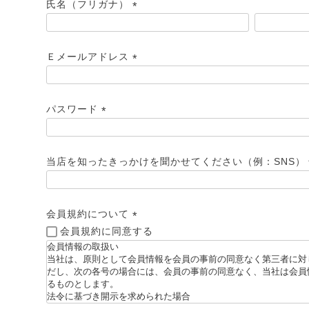
氏名（フリガナ）
須
)
(
必
Ｅメールアドレス
須
)
(
必
パスワード
須
)
(
必
当店を知ったきっかけを聞かせてください（例：SNS）
須
)
会員規約について
会員規約に同意する
(
ん！オーダー注文へ
必
須
ーテン
ンサイズの測り方
)