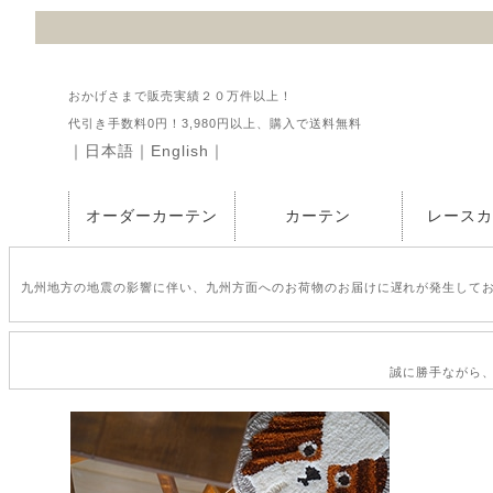
おかげさまで販売実績２０万件以上！
代引き手数料0円！3,980円以上、購入で送料無料
｜
日本語
｜
English
｜
オーダーカーテン
カーテン
レース
九州地方の地震の影響に伴い、九州方面へのお荷物のお届けに遅れが発生して
誠に勝手ながら、2