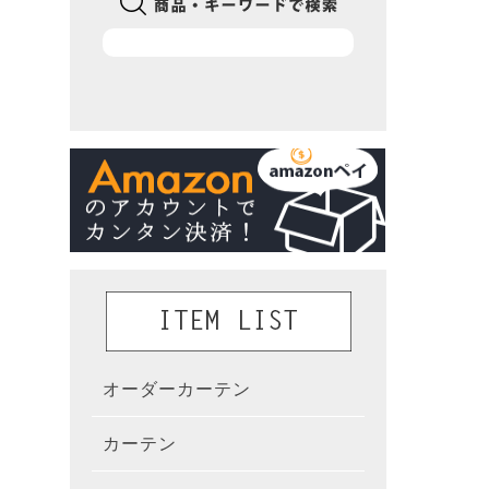
オーダーカーテン
かんた
カーテン
既製カ
カーテ