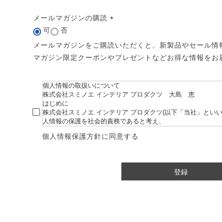
サイズで選ぶ
40cm程度
ーテン
135cm（遮光カーテン）
ン生地 無料サンプル
 LIFE
メールマガジンの購読
ットをサイズで選ぶ
176cm（江戸間2畳）
可
否
00cm程度
機能で選ぶ
/ホットカーペット対応
178cm（遮光カーテン）
ーテン
135cm（厚地カーテン）
(
OME
必
メールマガジンをご購読いただくと、新製品やセール情
ット
5cm
261cm（江戸間3畳）
カーペット
20cm程度
グ
サイズの選び方
須
200cm（遮光カーテン）
178cm（厚地カーテン）
カーテン
33cm(レースカーテン)
マガジン限定クーポンやプレゼントなどお得な情報をお
)
ーカーテン
0cm
ンマット
0cm
61cm（江戸間4.5畳）
ットのサイズの選び方
00cm程度
グ
選び方講座
200cm（厚地カーテン）
76cm(レースカーテン)
ンを機能で選ぶ
光カーテン
ョンカバー
ン
5cm
20cm
を機能で選ぶ
マット
352cm（江戸間6畳）
ットの選び方講座
50cm程度
ラグ
お手入れ方法
98cm(レースカーテン)
ーテン
ンをテイストで選ぶ
柄(厚地カーテン)
ン収納・ラック
パ
0cm
80cm
め加工
のお手入れ方法
352cm（江戸間8畳）
ットのお手入れ方法
50cm程度
ゲン抑制ラグ
レースカーテン
(厚地カーテン)
ン生地 無料サンプル
 LIFE
個人情報保護方針に同意する
バー
ン小物
タリー
20cm
40cm
デザイン一覧
91cm（本間2畳）
ットデザイン一覧
00cm（円形）
グ
ースカーテン
地調(厚地カーテン)
ンデザイン一覧
登録
ッド
グ用品
地
変形サイズ
70cm
86cm（本間3畳）
50cm（円形）
ラグ
ースカーテン
柄(レースカーテン)
ーテンサイズの選び方
ンテリア特集
ルセンター
品
クターで選ぶ
／MICKEY
86cm（本間4.5畳）
00cm（円形）
め加工ラグ
地調(レースカーテン)