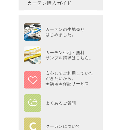
カーテン購入ガイド
カーテ
colne
革小物
バス・
プー／P
プレミ
286×3
その他
冷感・
カーテ
MOOM
シリー
Tower
アリス／
吸湿・
カーテンの生地売り
カーテ
PEAN
はじめました。
Tosca
ディズニ
遮光カ
Saana
KINT
カーテン生地・無料
サンプル請求はこちら。
ミラー
Disn
安心してご利用していた
だきたいから。
ずっと
全額返金保証サービス
MILK
よくあるご質問
maison 
HOME
クーカンについて