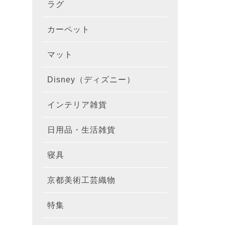
ラグ
ラグを
100×1
遮光カ
100×
カーテ
DESIGN
カーペット
カーペ
176×
140×2
ラグを
床暖房
100×
厚地カ
100×
NEXTH
マット
玄関マ
約45×7
176×
タイル
170×2
防音ラ
ラグの
100×
100×
レース
100×1
colne
Disney（ディズニー）
オーダ
約50×8
キッチ
約45×6
261×2
カーペ
200×2
防炎ラ
ラグの
100×
100×1
カーテ
1級遮
防炎
インテリア雑貨
クッシ
カーテ
約55×8
約45×1
マット
洗える
261×
カーペ
200×2
防ダニ
ラグの
100×1
防炎カ
カーテ
花・植物
日用品・生活雑貨
キッチ
スリッ
ラグ
約60×9
約45×1
滑り止
マット
352×
カーペ
220×2
アレル
ミラー
モダン柄
カーテ
DESIGN
寝具
布団カ
キッチ
トイレ
マット
約70×1
約45×2
マット
191×1
カーペ
100×1
消臭ラ
遮熱レ
無地・無
colne
カーテ
京都美術工芸織物
風呂敷
敷きパ
リビン
布・生
雑貨
円形・
約45×2
191×2
150×1
洗える
防炎レ
花・植物
防炎
既成カ
特集
北欧イ
テーブ
枕
玄関用
キャラ
ミッキー
286×2
200×2
滑り止
無地・無