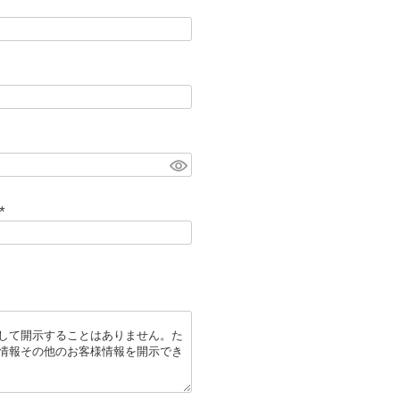
(
必
須
)