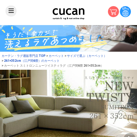
カーテン・ラグ通販専門店 TOP
カーペット
サイズで選ぶ（カーペット）
261×352cm（江戸間6畳）のカーペット
カーペット スミトロンニューツイスティラグ（江戸間6畳 261×352cm）