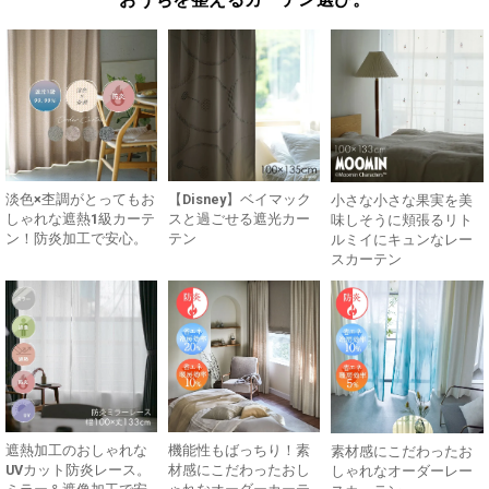
淡色×杢調がとってもお
【Disney】ベイマック
小さな小さな果実を美
しゃれな遮熱1級カーテ
スと過ごせる遮光カー
味しそうに頬張るリト
ン！防炎加工で安心。
テン
ルミイにキュンなレー
スカーテン
遮熱加工のおしゃれな
機能性もばっちり！素
素材感にこだわったお
UVカット防炎レース。
材感にこだわったおし
しゃれなオーダーレー