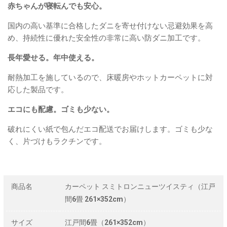
赤ちゃんが寝転んでも安心。
国内の高い基準に合格したダニを寄せ付けない忌避効果を高
め、持続性に優れた安全性の非常に高い防ダニ加工です。
長年愛せる。年中使える。
耐熱加工を施しているので、床暖房やホットカーペットに対
応した製品です。
エコにも配慮。ゴミも少ない。
破れにくい紙で包んだエコ配送でお届けします。ゴミも少な
く、片づけもラクチンです。
商品名
カーペット スミトロンニューツイスティ（江戸
間6畳 261×352cm）
サイズ
江戸間6畳（261×352cm）