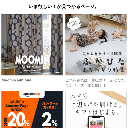
いま欲しい！が見つかるページ。
Moomin edition4
これをみれば一目瞭然！！ふかぴた
全シリーズ一挙公開！！