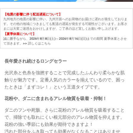
【地震の影響に伴う配送遅延について】
九州地方の地震の影響に伴い、九州方面へのお荷物のお届けに遅れが発生しておりま
す。その他の地域につきましても配送の遅延が発生する可能性がございます。お客さ
まには大変ご迷惑をおかけしますが、ご了承のほど宜しくお願い申し上げます。
【夏季休業について】
誠に勝手ながら、2026年8月8日(土)～2026年8月16日(日)までの期間 夏季休業とさせ
て頂きます。
>> 詳しくはこちら
長年愛され続けるロングセラー
光沢糸と色糸を強撚することで完成したふんわり柔らかな肌
触りが魅力です。定番人気のカラーを揃えているので、困っ
たときは「まずコレ！」という王道タイプです。
花粉や、ダニに含まれるアレル物質を吸着・抑制！
ダニのフンや死骸、さらに花粉のアレル物質を吸着すること
で、掃除でも取れにくい根元部分のアレル物質を抑えます。
花粉の強い季節にも効果が期待できますよ！
汚れた部分をふき取っても効果がなくなることはありませ