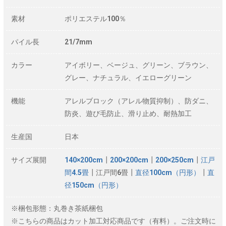
素材
ポリエステル100％
パイル長
21/7mm
カラー
アイボリー、ベージュ、グリーン、ブラウン、
グレー、ナチュラル、イエローグリーン
機能
アレルブロック（アレル物質抑制）、防ダニ、
防炎、遊び毛防止、滑り止め、耐熱加工
生産国
日本
サイズ展開
140×200cm
┃
200×200cm
┃
200×250cm
┃
江戸
間4.5畳
┃江戸間6畳┃
直径100cm（円形）
┃
直
径150cm（円形）
※梱包形態：丸巻き茶紙梱包
※こちらの商品はカット加工対応商品です（有料）。ご注文時に