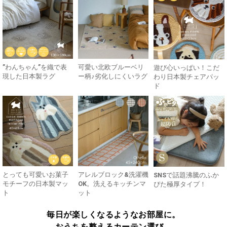
”わんちゃん”を織で表
可愛い北欧ブルーベリ
遊び心いっぱい！こだ
現した日本製ラグ
ー柄♪劣化しにくいラグ
わり日本製チェアパッ
ド
とっても可愛いお菓子
アレルブロック&洗濯機
SNSで話題沸騰のふか
モチーフの日本製マッ
OK。洗えるキッチンマ
ぴた極厚タイプ！
ト
ット
毎日が楽しくなるようなお部屋に。
おうちを整えるカーテン選び。