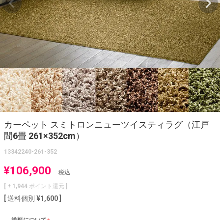
カーペット スミトロンニューツイスティラグ（江戸
間6畳 261×352cm）
13342240-261-352
¥
106,900
税込
[ +
1,944
ポイント還元 ]
送料個別
¥
1,600