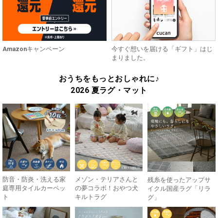
Amazonキャンペーン
今すぐ想いを届ける「ギフト」はじ
まりました。
おうちをもっとおしゃれに♪
2026 夏ラグ・マット
防音・防炎・洗える家
メゾン・テリアさんと
残糸を使ったアップサ
庭専用タイルカーペッ
の夢コラボ！おやつ犬
イクル国産ラグ「リラ
ト
キルトラグ
グ」