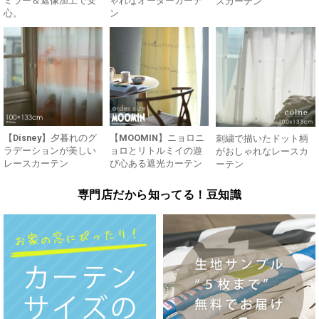
ミラー＆遮像加工で安
ゃれなオーダーカーテ
スカーテン
心。
ン
【Disney】夕暮れのグ
【MOOMIN】ニョロニ
刺繍で描いたドット柄
ラデーションが美しい
ョロとリトルミイの遊
がおしゃれなレースカ
レースカーテン
び心ある遮光カーテン
ーテン
専門店だから知ってる！豆知識