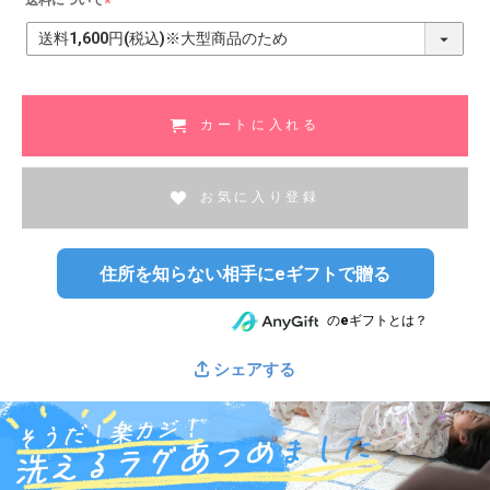
送料について
(
必
須
)
カートに入れる
お気に入り登録
住所を知らない相手にeギフトで贈る
のeギフトとは？
シェアする