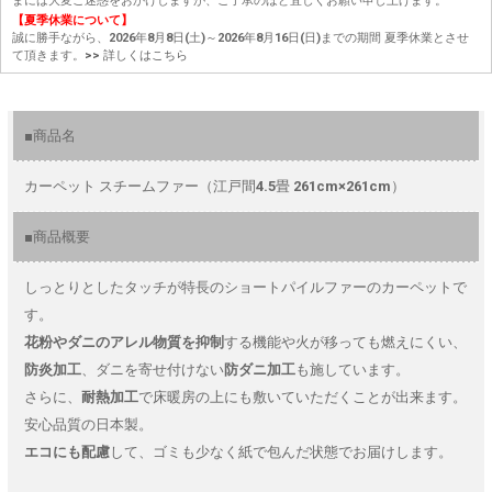
まには大変ご迷惑をおかけしますが、ご了承のほど宜しくお願い申し上げます。
【夏季休業について】
誠に勝手ながら、2026年8月8日(土)～2026年8月16日(日)までの期間 夏季休業とさせ
て頂きます。
>> 詳しくはこちら
■商品名
カーペット スチームファー（江戸間4.5畳 261cm×261cm）
■商品概要
しっとりとしたタッチが特長のショートパイルファーのカーペットで
す。
花粉やダニのアレル物質を抑制
する機能や火が移っても燃えにくい、
防炎加工
、ダニを寄せ付けない
防ダニ加工
も施しています。
さらに、
耐熱加工
で床暖房の上にも敷いていただくことが出来ます。
安心品質の日本製。
エコにも配慮
して、ゴミも少なく紙で包んだ状態でお届けします。