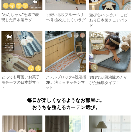
”わんちゃん”を織で表
可愛い北欧ブルーベリ
遊び心いっぱい！こだ
現した日本製ラグ
ー柄♪劣化しにくいラグ
わり日本製チェアパッ
ド
とっても可愛いお菓子
アレルブロック&洗濯機
SNSで話題沸騰のふか
モチーフの日本製マッ
OK。洗えるキッチンマ
ぴた極厚タイプ！
ト
ット
毎日が楽しくなるようなお部屋に。
おうちを整えるカーテン選び。