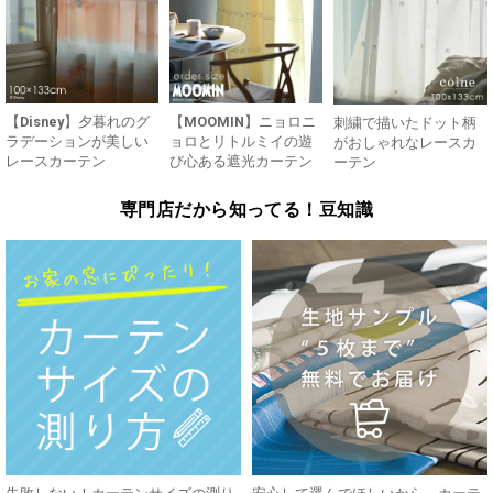
【Disney】夕暮れのグ
【MOOMIN】ニョロニ
刺繍で描いたドット柄
ラデーションが美しい
ョロとリトルミイの遊
がおしゃれなレースカ
レースカーテン
び心ある遮光カーテン
ーテン
専門店だから知ってる！豆知識