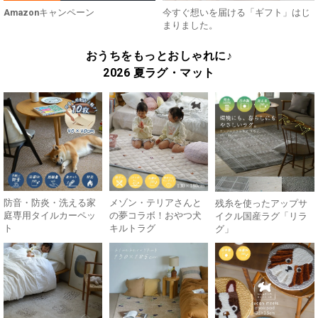
Amazonキャンペーン
今すぐ想いを届ける「ギフト」はじ
まりました。
おうちをもっとおしゃれに♪
2026 夏ラグ・マット
防音・防炎・洗える家
メゾン・テリアさんと
残糸を使ったアップサ
庭専用タイルカーペッ
の夢コラボ！おやつ犬
イクル国産ラグ「リラ
ト
キルトラグ
グ」