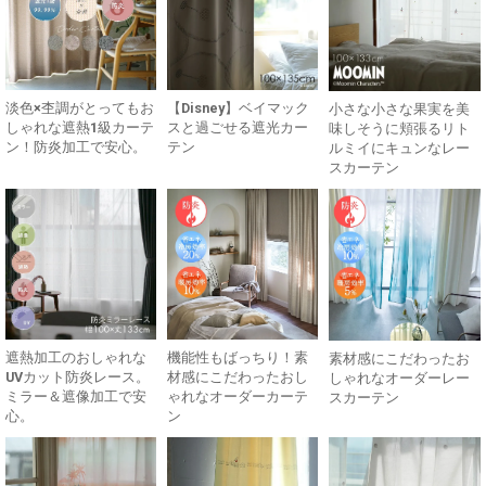
淡色×杢調がとってもお
【Disney】ベイマック
小さな小さな果実を美
しゃれな遮熱1級カーテ
スと過ごせる遮光カー
味しそうに頬張るリト
ン！防炎加工で安心。
テン
ルミイにキュンなレー
スカーテン
遮熱加工のおしゃれな
機能性もばっちり！素
素材感にこだわったお
UVカット防炎レース。
材感にこだわったおし
しゃれなオーダーレー
ミラー＆遮像加工で安
ゃれなオーダーカーテ
スカーテン
心。
ン