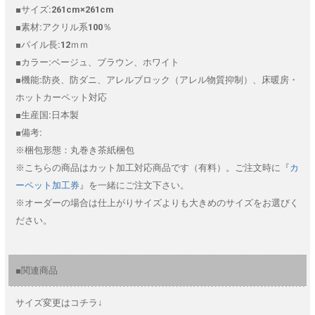
■サイズ:261cm×261cm
■素材:アクリル系100％
■パイル長:12ｍｍ
■カラー:ベージュ、ブラウン、ホワイト
■機能:防炎、防ダニ、アレルブロック（アレル物質抑制）、床暖房・
ホットカーペット対応
■生産国:日本製
■備考:
※梱包形態：丸巻き茶紙梱包
※こちらの商品はカット加工対応商品です（有料）。ご注文時に『
カ
ーペット加工券
』を一緒にご注文下さい。
※オーダーの場合は仕上がりサイズよりも大きめのサイズをお選びく
ださい。
■関連商品
サイズ変更はコチラ↓