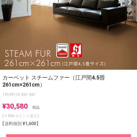
カーペット スチームファー（江戸間4.5畳
261cm×261cm）
13135112-261-261
¥
30,580
税込
[ +
556
ポイント還元 ]
送料個別
¥
1,600