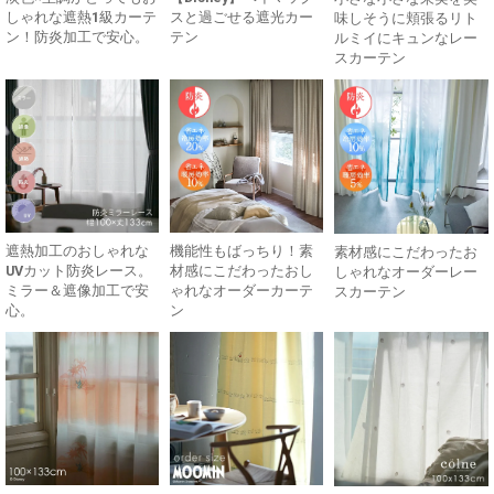
しゃれな遮熱1級カーテ
スと過ごせる遮光カー
味しそうに頬張るリト
ン！防炎加工で安心。
テン
ルミイにキュンなレー
スカーテン
遮熱加工のおしゃれな
機能性もばっちり！素
素材感にこだわったお
UVカット防炎レース。
材感にこだわったおし
しゃれなオーダーレー
ミラー＆遮像加工で安
ゃれなオーダーカーテ
スカーテン
心。
ン