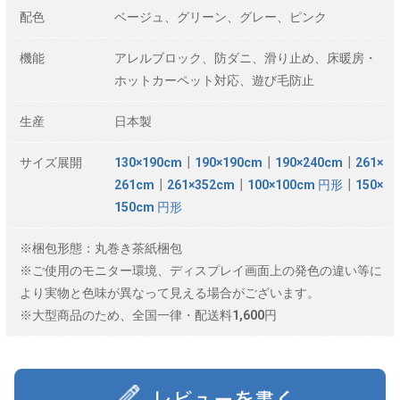
配色
ベージュ、グリーン、グレー、ピンク
機能
アレルブロック、防ダニ、滑り止め、床暖房・
ホットカーペット対応、遊び毛防止
生産
日本製
サイズ展開
130×190cm
┃
190×190cm
┃
190×240cm
┃
261×
261cm
┃
261×352cm
┃
100×100cm 円形
┃
150×
150cm 円形
※梱包形態：丸巻き茶紙梱包
※ご使用のモニター環境、ディスプレイ画面上の発色の違い等に
より実物と色味が異なって見える場合がございます。
※大型商品のため、全国一律・配送料1,600円