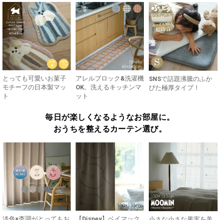
とっても可愛いお菓子
アレルブロック&洗濯機
SNSで話題沸騰のふか
モチーフの日本製マッ
OK。洗えるキッチンマ
ぴた極厚タイプ！
ト
ット
毎日が楽しくなるようなお部屋に。
おうちを整えるカーテン選び。
淡色×杢調がとってもお
【Disney】ベイマック
小さな小さな果実を美