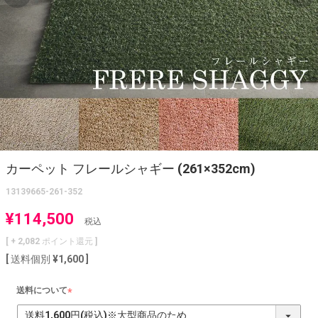
カーペット フレールシャギー (261×352cm)
13139665-261-352
¥
114,500
税込
[ +
2,082
ポイント還元 ]
送料個別
¥
1,600
送料について
(