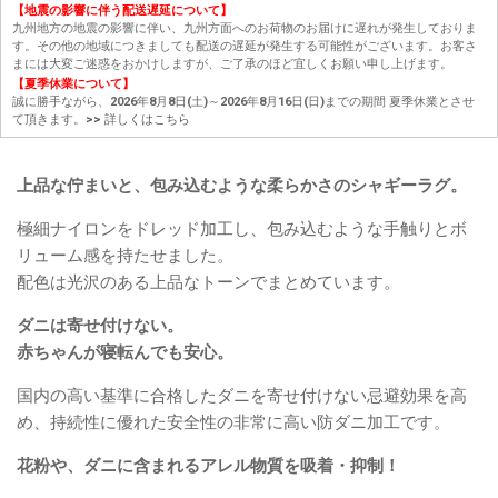
【地震の影響に伴う配送遅延について】
九州地方の地震の影響に伴い、九州方面へのお荷物のお届けに遅れが発生しておりま
す。その他の地域につきましても配送の遅延が発生する可能性がございます。お客さ
まには大変ご迷惑をおかけしますが、ご了承のほど宜しくお願い申し上げます。
【夏季休業について】
誠に勝手ながら、2026年8月8日(土)～2026年8月16日(日)までの期間 夏季休業とさせ
て頂きます。
>> 詳しくはこちら
上品な佇まいと、包み込むような柔らかさのシャギーラグ。
極細ナイロンをドレッド加工し、包み込むような手触りとボ
リューム感を持たせました。
配色は光沢のある上品なトーンでまとめています。
ダニは寄せ付けない。
赤ちゃんが寝転んでも安心。
国内の高い基準に合格したダニを寄せ付けない忌避効果を高
め、持続性に優れた安全性の非常に高い防ダニ加工です。
花粉や、ダニに含まれるアレル物質を吸着・抑制！