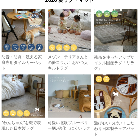
2026 夏ラグ・マット
防音・防炎・洗える家
メゾン・テリアさんと
残糸を使ったアップサ
庭専用タイルカーペッ
の夢コラボ！おやつ犬
イクル国産ラグ「リラ
ト
キルトラグ
グ」
”わんちゃん”を織で表
可愛い北欧ブルーベリ
遊び心いっぱい！こだ
現した日本製ラグ
ー柄♪劣化しにくいラグ
わり日本製チェアパッ
ド