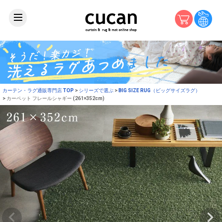
カーテン・ラグ通販専門店 TOP
シリーズで選ぶ
BIG SIZE RUG（ビッグサイズラグ）
カーペット フレールシャギー (261×352cm)