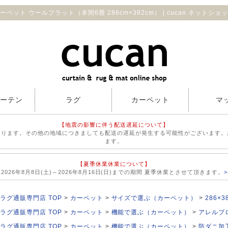
ーペット ウールフラット（本間6畳 286cm×382cm） | cucan ネットショ
カーテン
ラグ
カーペット
マ
【地震の影響に伴う配送遅延について】
おります。その他の地域につきましても配送の遅延が発生する可能性がございます。
ます。
【夏季休業休業について】
026年8月8日(土)～2026年8月16日(日)までの期間 夏季休業とさせて頂きます。
ラグ通販専門店 TOP
カーペット
サイズで選ぶ（カーペット）
286×
ラグ通販専門店 TOP
カーペット
機能で選ぶ（カーペット）
アレルブ
ラグ通販専門店 TOP
カーペット
機能で選ぶ（カーペット）
防ダニ加