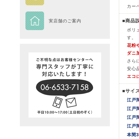
カーペ
DESIGN
■商品
実店舗のご案内
Piece
ボリ
す。
NEXTH
花粉
ダニ
BIG SI
さら
安心
在庫一
エコ
■サイ
江戸
江戸間
江戸
江戸
本間