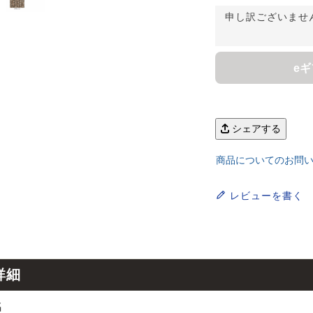
ンサイズの測り方
トイレ・ランドリー
OOH
アムコレクション
申し訳ございませ
82cm（本間6畳）
のサイズ
涼感ラグ
ンサイズの選び方
IN（ムーミン）
ズで選ぶ
 タワー
ALICE
発熱ラグ
e
ンの形状記憶加工
UTS（ピーナッツ）
 トスカ
ープリンセス／DISNEY PRINCESS
ーテンとは？
 ja Olli（サーナヤオッリ）
O キントー
シェアする
レースカーテンとは？
ey（ディズニー）
商品についてのお問
使えるプロジェクト
レビューを書く
 HOME（ミルクホーム）
de reve
詳細
名