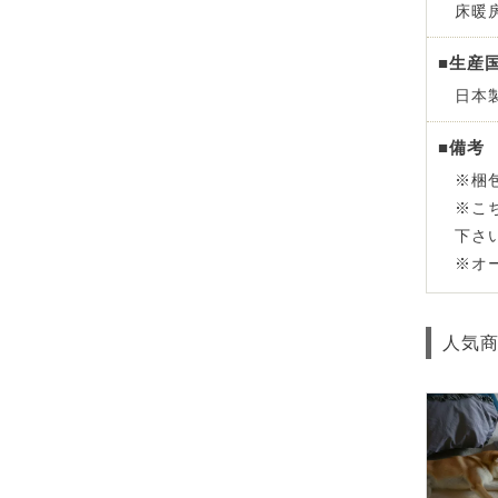
床暖
■生産
日本
■備考
※梱
※こ
下さ
※オ
人気