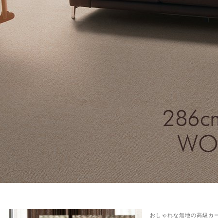
ん！オーダー注文へ
ーテン
ンサイズの測り方
おしゃれな無地の高級カー