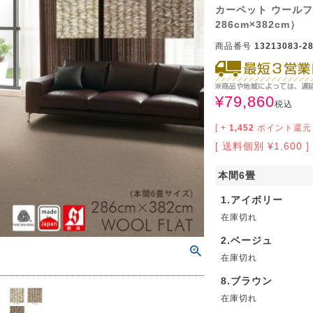
サイズで選ぶ
40cm程度
ーテン
135cm（遮光カーテン）
ン生地 無料サンプル
 LIFE
カーペット ウール
286cm×382cm）
ットをサイズで選ぶ
176cm（江戸間2畳）
00cm程度
機能で選ぶ
/ホットカーペット対応
178cm（遮光カーテン）
ーテン
135cm（厚地カーテン）
OME
商品番号
13213083-28
ット
5cm
261cm（江戸間3畳）
カーペット
20cm程度
グ
サイズの選び方
200cm（遮光カーテン）
178cm（厚地カーテン）
カーテン
33cm(レースカーテン)
¥
79,860
税込
ーカーテン
0cm
ンマット
0cm
61cm（江戸間4.5畳）
ットのサイズの選び方
00cm程度
グ
選び方講座
200cm（厚地カーテン）
76cm(レースカーテン)
ンを機能で選ぶ
光カーテン
[ +
1,452
ポイント還元 
送料個別
¥
1,600
ョンカバー
ン
5cm
20cm
を機能で選ぶ
マット
352cm（江戸間6畳）
ットの選び方講座
50cm程度
ラグ
お手入れ方法
98cm(レースカーテン)
ーテン
ンをテイストで選ぶ
柄(厚地カーテン)
本間6畳
ン収納・ラック
パ
0cm
80cm
め加工
のお手入れ方法
352cm（江戸間8畳）
ットのお手入れ方法
50cm程度
ゲン抑制ラグ
レースカーテン
(厚地カーテン)
ン生地 無料サンプル
 LIFE
1.アイボリー
バー
ン小物
在庫切れ
タリー
20cm
40cm
デザイン一覧
91cm（本間2畳）
ットデザイン一覧
00cm（円形）
グ
ースカーテン
地調(厚地カーテン)
ンデザイン一覧
2.ベージュ
ッド
グ用品
地
変形サイズ
70cm
在庫切れ
86cm（本間3畳）
50cm（円形）
ラグ
ースカーテン
柄(レースカーテン)
ーテンサイズの選び方
8.ブラウン
ンテリア特集
ルセンター
品
クターで選ぶ
／MICKEY
86cm（本間4.5畳）
00cm（円形）
め加工ラグ
地調(レースカーテン)
在庫切れ