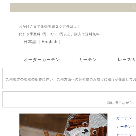
カ
おかげさまで販売実績２０万件以上！
代引き手数料0円！3,980円以上、購入で送料無料
｜
日本語
｜
English
｜
オーダーカーテン
カーテン
レース
九州地方の地震の影響に伴い、九州方面へのお荷物のお届けに遅れが発生して
誠に勝手ながら、2
カーテン・
カーテン・
カーテン・