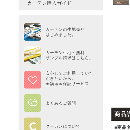
カーテン購入ガイド
カーテ
colne
革小物
バス・
プー／P
プレミ
286×3
その他
冷感・
カーテ
MOOM
シリー
Tower
アリス／
吸湿・
カーテンの生地売り
カーテ
PEAN
はじめました。
Tosca
ディズニ
遮光カ
Saana
KINT
カーテン生地・無料
サンプル請求はこちら。
ミラー
Disn
安心してご利用していた
だきたいから。
ずっと
全額返金保証サービス
MILK
よくあるご質問
maison 
商品
HOME
クーカンについて
■商品