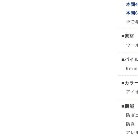
本間4
本間
※ご
■素材
ウール
■パイ
6ｍｍ
■カラ
アイ
■機能
防ダ
防炎
アレ