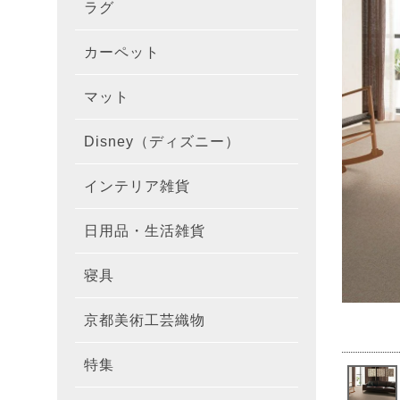
ラグ
ラグを
100×1
遮光カ
100×
カーテ
DESIGN
カーペット
カーペ
176×
140×2
ラグを
床暖房
100×
厚地カ
100×
NEXTH
マット
玄関マ
約45×7
176×
タイル
170×2
防音ラ
ラグの
100×
100×
レース
100×1
colne
Disney（ディズニー）
オーダ
約50×8
キッチ
約45×6
261×2
カーペ
200×2
防炎ラ
ラグの
100×
100×1
カーテ
1級遮
防炎
インテリア雑貨
クッシ
カーテ
約55×8
約45×1
マット
洗える
261×
カーペ
200×2
防ダニ
ラグの
100×1
防炎カ
カーテ
花・植物
日用品・生活雑貨
キッチ
スリッ
ラグ
約60×9
約45×1
滑り止
マット
352×
カーペ
220×2
アレル
ミラー
モダン柄
カーテ
DESIGN
寝具
布団カ
キッチ
トイレ
マット
約70×1
約45×2
マット
191×1
カーペ
100×1
消臭ラ
遮熱レ
無地・無
colne
カーテ
京都美術工芸織物
風呂敷
敷きパ
リビン
布・生
雑貨
円形・
約45×2
191×2
150×1
洗える
防炎レ
花・植物
防炎
既成カ
特集
北欧イ
テーブ
枕
玄関用
キャラ
ミッキー
286×2
200×2
滑り止
無地・無