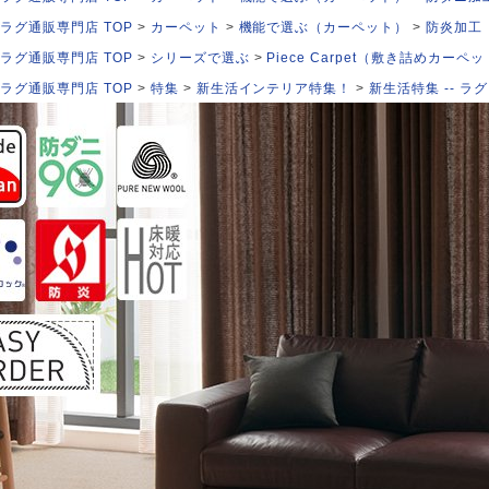
ラグ通販専門店 TOP
カーペット
機能で選ぶ（カーペット）
防炎加工
ラグ通販専門店 TOP
シリーズで選ぶ
Piece Carpet（敷き詰めカーペ
ラグ通販専門店 TOP
特集
新生活インテリア特集！
新生活特集 -- ラグ 