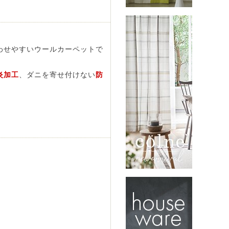
わせやすいウールカーペットで
炎加工
、ダニを寄せ付けない
防