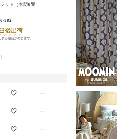
フラット（本間6畳
6-382
]
—
—
—