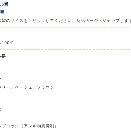
.5畳
6畳
希望のサイズをクリックしてください。商品ページへジャンプしま
100％
ル長
ー
ボリー、ベージュ、ブラウン
ニ
ルブロック（アレル物質抑制）