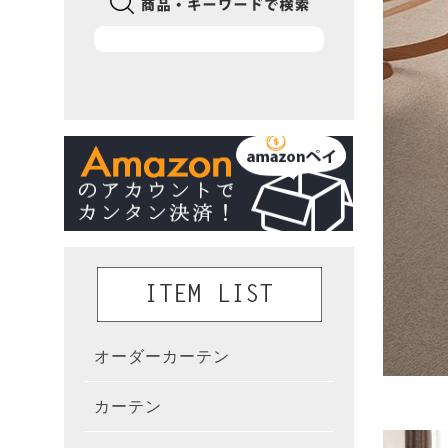
オーダーカーテン
かんた
カーテン
既製カ
カーテ