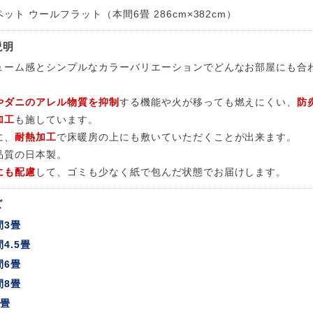
ット ウールフラット（本間6畳 286cm×382cm）
 LIFE
説明
ューム感とシンプルなカラーバリエーションでどんなお部屋にも合
OME
やダニのアレル物質を抑制
する機能や火が移っても燃えにくい、
防
加工
も施しています。
ZE RUG
に、
耐熱加工
で床暖房の上にも敷いていただくことが出来ます。
品質の日本製。
掃アウトレット
にも配慮
して、ゴミも少なく紙で包んだ状態でお届けします。
ズ
間3畳
4.5畳
間6畳
間8畳
3畳