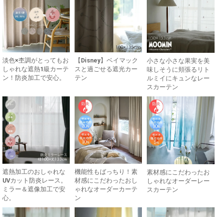
淡色×杢調がとってもお
【Disney】ベイマック
小さな小さな果実を美
しゃれな遮熱1級カーテ
スと過ごせる遮光カー
味しそうに頬張るリト
ン！防炎加工で安心。
テン
ルミイにキュンなレー
スカーテン
遮熱加工のおしゃれな
機能性もばっちり！素
素材感にこだわったお
UVカット防炎レース。
材感にこだわったおし
しゃれなオーダーレー
ミラー＆遮像加工で安
ゃれなオーダーカーテ
スカーテン
心。
ン