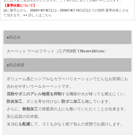
まには大変ご迷惑をおかけしますが、ご了承のほど宜しくお願い申し上げます。
【夏季休業について】
誠に勝手ながら、2026年8月8日(土)～2026年8月16日(日)までの期間 夏季休業とさせ
て頂きます。
>> 詳しくはこちら
■商品名
カーペット ウールフラット（江戸間3畳 176cm×261cm）
■商品概要
ボリューム感とシンプルなカラーバリエーションでどんなお部屋にも
合わせやすいウールカーペットです。
花粉やダニのアレル物質を抑制
する機能や火が移っても燃えにくい、
防炎加工
、ダニを寄せ付けない
防ダニ加工
も施しています。
さらに、
耐熱加工
で床暖房の上にも敷いていただくことが出来ます。
安心品質の日本製。
エコにも配慮
して、ゴミも少なく紙で包んだ状態でお届けします。