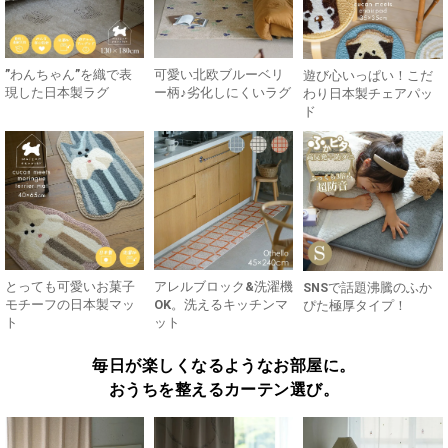
”わんちゃん”を織で表
可愛い北欧ブルーベリ
遊び心いっぱい！こだ
現した日本製ラグ
ー柄♪劣化しにくいラグ
わり日本製チェアパッ
ド
とっても可愛いお菓子
アレルブロック&洗濯機
SNSで話題沸騰のふか
モチーフの日本製マッ
OK。洗えるキッチンマ
ぴた極厚タイプ！
ト
ット
毎日が楽しくなるようなお部屋に。
おうちを整えるカーテン選び。