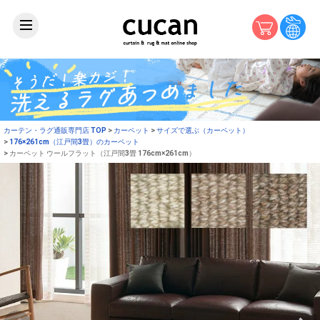
カーテン・ラグ通販専門店 TOP
カーペット
サイズで選ぶ（カーペット）
176×261cm（江戸間3畳）のカーペット
カーペット ウールフラット（江戸間3畳 176cm×261cm）