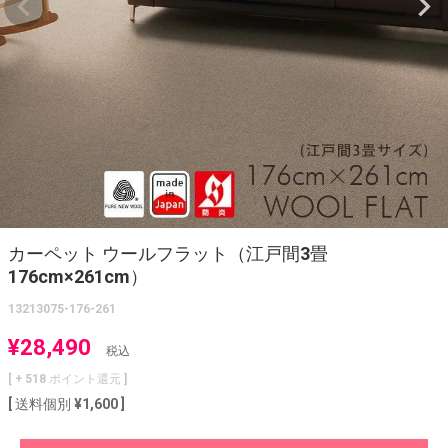
カーペット ウールフラット（江戸間3畳
176cm×261cm）
13213075-176-261
¥
28,490
税込
[ +
518
ポイント還元 ]
送料個別
¥
1,600