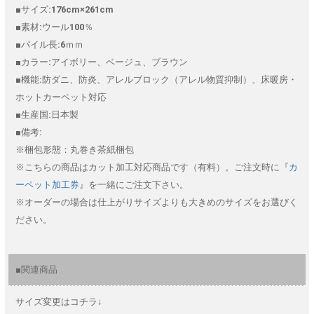
■サイズ:176cm×261cm
■素材:ウール100％
■パイル長:6ｍｍ
■カラー:アイボリー、ベージュ、ブラウン
■機能:防ダニ、防炎、アレルブロック（アレル物質抑制）、床暖房・
ホットカーペット対応
■生産国:日本製
■備考:
※梱包形態：丸巻き茶紙梱包
※こちらの商品はカット加工対応商品です（有料）。ご注文時に『
カ
ーペット加工券
』を一緒にご注文下さい。
※オーダーの場合は仕上がりサイズよりも大きめのサイズをお選びく
ださい。
■関連商品
サイズ変更はコチラ↓