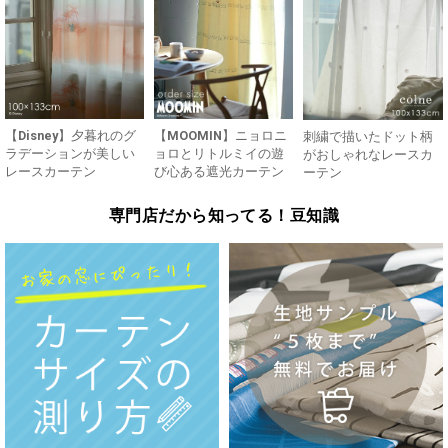
【Disney】夕暮れのグ
【MOOMIN】ニョロニ
刺繍で描いたドット柄
ラデーションが美しい
ョロとリトルミイの遊
がおしゃれなレースカ
レースカーテン
び心ある遮光カーテン
ーテン
専門店だから知ってる！豆知識