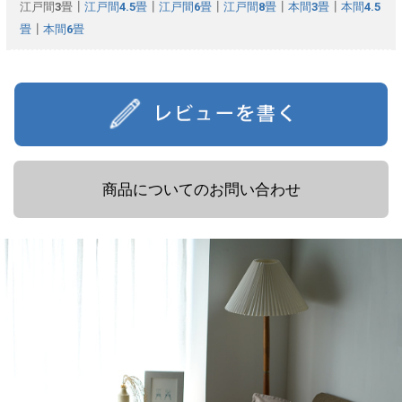
江戸間3畳┃
江戸間4.5畳
┃
江戸間6畳
┃
江戸間8畳
┃
本間3畳
┃
本間4.5
畳
┃
本間6畳
商品についてのお問い合わせ