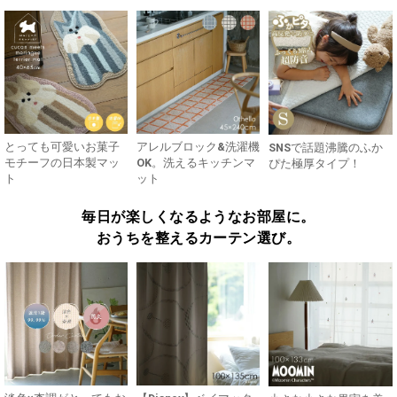
とっても可愛いお菓子
アレルブロック&洗濯機
SNSで話題沸騰のふか
モチーフの日本製マッ
OK。洗えるキッチンマ
ぴた極厚タイプ！
ト
ット
毎日が楽しくなるようなお部屋に。
おうちを整えるカーテン選び。