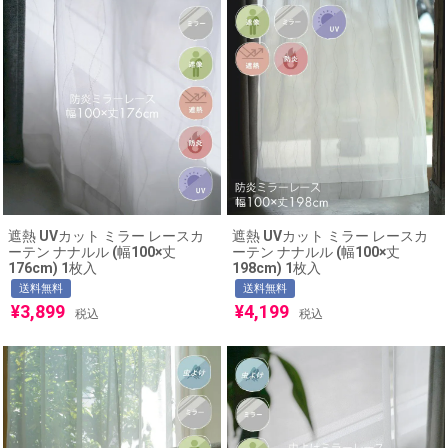
遮熱 UVカット ミラー レースカ
遮熱 UVカット ミラー レースカ
ーテン ナナルル (幅100×丈
ーテン ナナルル (幅100×丈
176cm) 1枚入
198cm) 1枚入
送料無料
送料無料
¥
3,899
¥
4,199
税込
税込