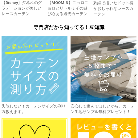
【Disney】夕暮れのグ
【MOOMIN】ニョロニ
刺繍で描いたドット柄
ラデーションが美しい
ョロとリトルミイの遊
がおしゃれなレースカ
レースカーテン
び心ある遮光カーテン
ーテン
専門店だから知ってる！豆知識
失敗しない！カーテンサイズの測り
安心して選んでほしいから。カーテ
方教えます。
ン生地サンプル無料プレゼント！