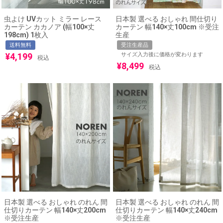
虫よけ UVカット ミラー レース
日本製 選べる おしゃれ 間仕切り
カーテン カカノア (幅100×丈
カーテン 幅140×丈100cm ※受注
198cm) 1枚入
生産
送料無料
受注生産品
¥
4,199
サイズ入力後に価格が変わります
税込
¥
8,499
税込
日本製 選べる おしゃれ のれん 間
日本製 選べる おしゃれ のれん 間
仕切りカーテン 幅140×丈200cm
仕切りカーテン 幅140×丈240cm
※受注生産
※受注生産