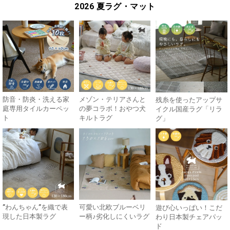
2026 夏ラグ・マット
防音・防炎・洗える家
メゾン・テリアさんと
残糸を使ったアップサ
庭専用タイルカーペッ
の夢コラボ！おやつ犬
イクル国産ラグ「リラ
ト
キルトラグ
グ」
”わんちゃん”を織で表
可愛い北欧ブルーベリ
遊び心いっぱい！こだ
現した日本製ラグ
ー柄♪劣化しにくいラグ
わり日本製チェアパッ
ド