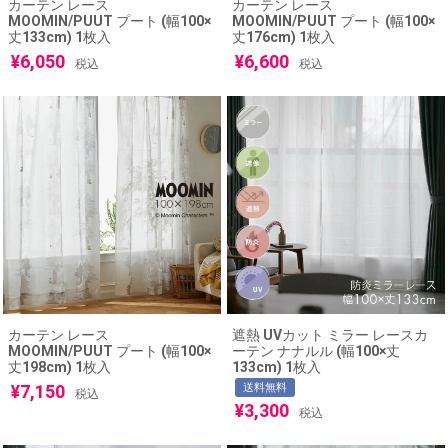
カーテン レース
カーテン レース
MOOMIN/PUUT プート (幅100×
MOOMIN/PUUT プート (幅100×
丈133cm) 1枚入
丈176cm) 1枚入
¥
6,050
¥
6,600
税込
税込
カーテン レース
遮熱 UVカット ミラー レースカ
MOOMIN/PUUT プート (幅100×
ーテン ナナルル (幅100×丈
丈198cm) 1枚入
133cm) 1枚入
¥
7,150
送料無料
税込
¥
3,300
税込