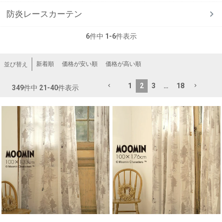
防炎レースカーテン
6
件中
1
-
6
件表示
新着順
価格が安い順
価格が高い順
並び替え
1
2
3
…
18
349
件中
21
-
40
件表示