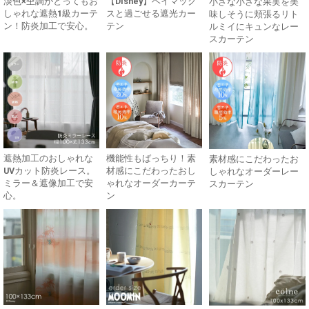
淡色×杢調がとってもお
【Disney】ベイマック
小さな小さな果実を美
しゃれな遮熱1級カーテ
スと過ごせる遮光カー
味しそうに頬張るリト
ン！防炎加工で安心。
テン
ルミイにキュンなレー
スカーテン
遮熱加工のおしゃれな
機能性もばっちり！素
素材感にこだわったお
UVカット防炎レース。
材感にこだわったおし
しゃれなオーダーレー
ミラー＆遮像加工で安
ゃれなオーダーカーテ
スカーテン
心。
ン