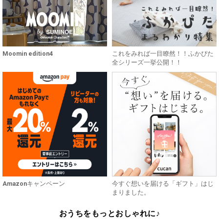
Moomin edition4
これをみれば一目瞭然！！ふかぴた
全シリーズ一挙公開！！
Amazonキャンペーン
今すぐ想いを届ける「ギフト」はじ
まりました。
おうちをもっとおしゃれに♪