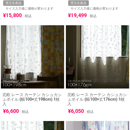
受注生産品
受注生産品
サイズ入力後に価格が変わります
サイズ入力後に価格が変わります
¥
15,800
¥
19,499
税込
税込
北欧 レース カーテン カシュカシ
北欧 レース カーテン カシュカシ
ュボイル (幅100×丈198cm) 1枚
ュボイル (幅100×丈176cm) 1枚
入
入
¥
6,600
¥
6,050
税込
税込