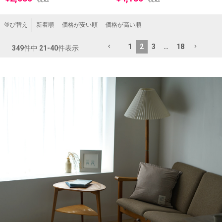
新着順
価格が安い順
価格が高い順
並び替え
1
2
3
…
18
349
件中
21
-
40
件表示