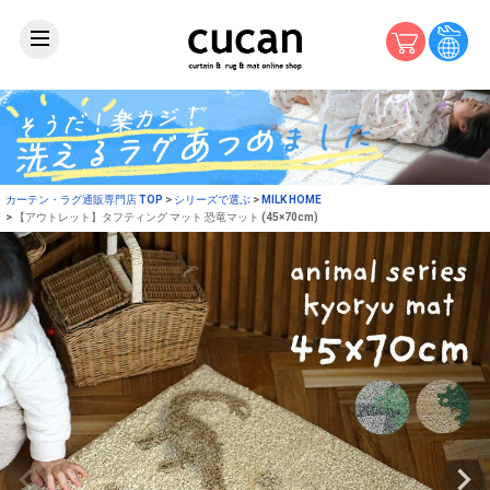
カーテン・ラグ通販専門店 TOP
シリーズで選ぶ
MILK HOME
【アウトレット】タフティング マット 恐竜マット (45×70cm)