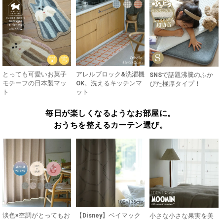
とっても可愛いお菓子
アレルブロック&洗濯機
SNSで話題沸騰のふか
モチーフの日本製マッ
OK。洗えるキッチンマ
ぴた極厚タイプ！
ト
ット
毎日が楽しくなるようなお部屋に。
おうちを整えるカーテン選び。
淡色×杢調がとってもお
【Disney】ベイマック
小さな小さな果実を美