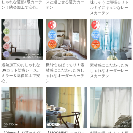
しゃれな遮熱1級カーテ
スと過ごせる遮光カー
味しそうに頬張るリト
ン！防炎加工で安心。
テン
ルミイにキュンなレー
スカーテン
遮熱加工のおしゃれな
機能性もばっちり！素
素材感にこだわったお
UVカット防炎レース。
材感にこだわったおし
しゃれなオーダーレー
ミラー＆遮像加工で安
ゃれなオーダーカーテ
スカーテン
心。
ン
【Disney】夕暮れのグ
【MOOMIN】ニョロニ