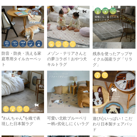
防音・防炎・洗える家
メゾン・テリアさんと
残糸を使ったアップサ
庭専用タイルカーペッ
の夢コラボ！おやつ犬
イクル国産ラグ「リラ
ト
キルトラグ
グ」
”わんちゃん”を織で表
可愛い北欧ブルーベリ
遊び心いっぱい！こだ
現した日本製ラグ
ー柄♪劣化しにくいラグ
わり日本製チェアパッ
ド