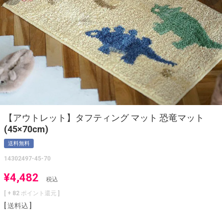
【アウトレット】タフティング マット 恐竜マット
(45×70cm)
送料無料
14302497-45-70
¥
4,482
税込
[ +
82
ポイント還元 ]
送料込