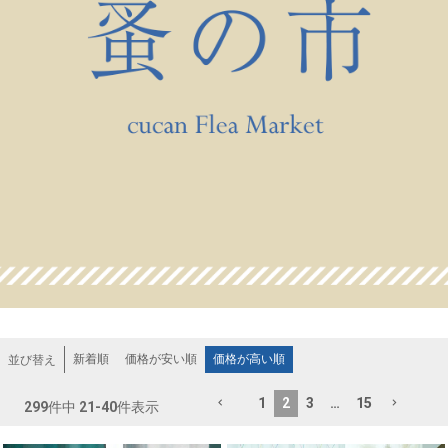
新着順
価格が安い順
価格が高い順
並び替え
1
2
3
…
15
299
件中
21
-
40
件表示