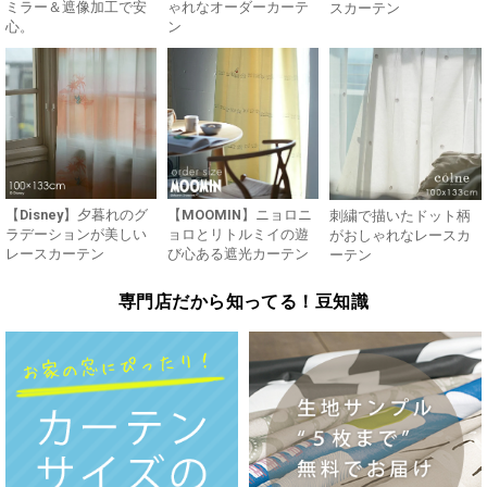
ミラー＆遮像加工で安
ゃれなオーダーカーテ
スカーテン
心。
ン
【Disney】夕暮れのグ
【MOOMIN】ニョロニ
刺繍で描いたドット柄
ラデーションが美しい
ョロとリトルミイの遊
がおしゃれなレースカ
レースカーテン
び心ある遮光カーテン
ーテン
専門店だから知ってる！豆知識