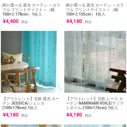
柄が選べる 遮光 カーテン ＜カラ
柄が選べる 遮光 カーテン ＜カラ
フル プリントテイスト＞（幅
フル プリントテイスト＞（幅
100×丈178cm）1枚入
100×丈135cm）1枚入
¥
4,400
¥
4,180
税込
税込
【アウトレット】北欧 遮光 カー
【アウトレット】北欧 レース カ
テン JESSICA/ジェシカ
ーテン NAMINAMI VOILE/ナミナ
(100×178cm) 1枚入
ミボイル (100×176cm) 1枚入
¥
4,180
¥
4,180
税込
税込