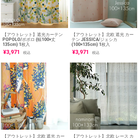
【アウトレット】遮光カーテン
【アウトレット】北欧 遮光 カー
POPOLO/ポポロ (幅100×丈
テン JESSICA/ジェシカ
135cm) 1枚入
(100×135cm) 1枚入
¥
3,971
¥
3,971
税込
税込
【アウトレット】北欧 遮光 カー
【アウトレット】北欧 レース カ