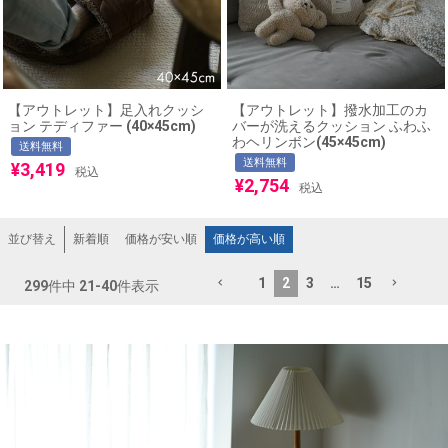
【アウトレット】足入れクッシ
【アウトレット】撥水加工のカ
ョン テディファー (40×45cm)
バーが洗えるクッション ふわふ
わヘリンボン(45×45cm)
送料無料
送料無料
¥
3,419
税込
¥
2,754
税込
新着順
価格が安い順
価格が高い順
並び替え
1
2
3
…
15
299
件中
21
-
40
件表示