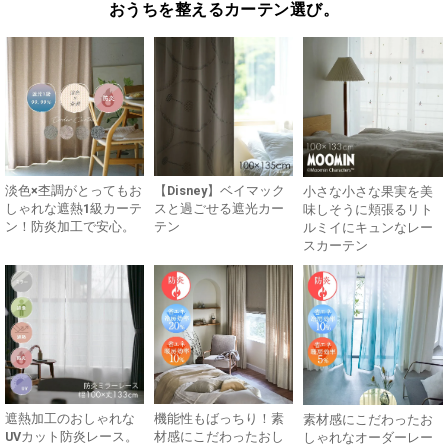
おうちを整えるカーテン選び。
淡色×杢調がとってもお
【Disney】ベイマック
小さな小さな果実を美
しゃれな遮熱1級カーテ
スと過ごせる遮光カー
味しそうに頬張るリト
ン！防炎加工で安心。
テン
ルミイにキュンなレー
スカーテン
遮熱加工のおしゃれな
機能性もばっちり！素
素材感にこだわったお
UVカット防炎レース。
材感にこだわったおし
しゃれなオーダーレー