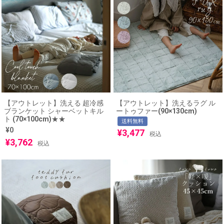
【アウトレット】洗える 超冷感
【アウトレット】洗えるラグ ル
ブランケット シャーベットキル
ートゥファー(90×130cm)
ト (70×100cm)★★
送料無料
¥
0
¥
3,477
税込
¥
3,762
税込