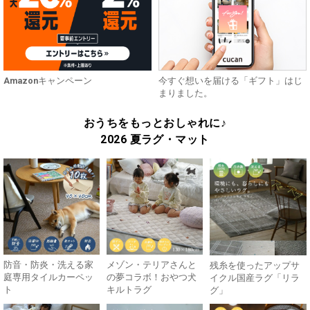
Amazonキャンペーン
今すぐ想いを届ける「ギフト」はじ
まりました。
おうちをもっとおしゃれに♪
2026 夏ラグ・マット
防音・防炎・洗える家
メゾン・テリアさんと
残糸を使ったアップサ
庭専用タイルカーペッ
の夢コラボ！おやつ犬
イクル国産ラグ「リラ
ト
キルトラグ
グ」