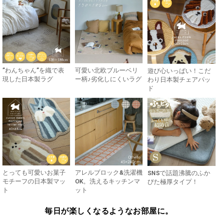
”わんちゃん”を織で表
可愛い北欧ブルーベリ
遊び心いっぱい！こだ
現した日本製ラグ
ー柄♪劣化しにくいラグ
わり日本製チェアパッ
ド
とっても可愛いお菓子
アレルブロック&洗濯機
SNSで話題沸騰のふか
モチーフの日本製マッ
OK。洗えるキッチンマ
ぴた極厚タイプ！
ト
ット
毎日が楽しくなるようなお部屋に。