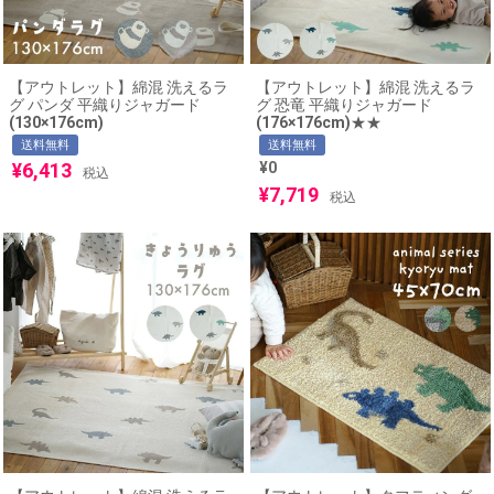
【アウトレット】綿混 洗えるラ
【アウトレット】綿混 洗えるラ
グ パンダ 平織りジャガード
グ 恐竜 平織りジャガード
(130×176cm)
(176×176cm)★★
送料無料
送料無料
¥
6,413
¥
0
税込
¥
7,719
税込