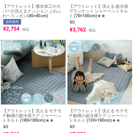
【アウトレット】撥水加工のカ
【アウトレット】洗える 超冷感
バーが洗えるクッション ふわふ
ブランケット シャーベットキル
わヘリンボン(45×45cm)
ト (70×100cm)★★
送料無料
¥
0
¥
2,754
¥
3,762
税込
税込
【アウトレット】洗える モチモ
【アウトレット】洗える モチモ
チ触感の超冷感ラグ シャーベッ
チ触感の超冷感ラグ シャーベッ
トキルト (180×180cm)★★
トキルト (130×180cm)★★
¥
0
¥
0