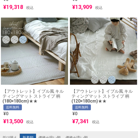
¥
19,318
¥
13,909
税込
税込
【アウトレット】イブル風 キル
【アウトレット】イブル風 キル
ティングマット ストライプ 柄
ティングマット ストライプ 柄
(180×180cm)★★
(120×180cm)★★
送料無料
送料無料
¥
0
¥
0
¥
13,500
¥
7,341
税込
税込
新着順
価格が安い順
価格が高い順
並び替え