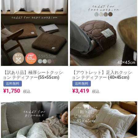
【訳あり品】極厚シートクッシ
【アウトレット】足入れクッシ
ョン テディファー(55×55cm)
ョン テディファー (40×45cm)
送料無料
送料無料
¥
1,750
¥
3,419
税込
税込