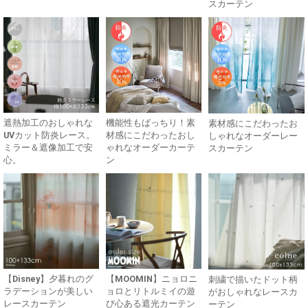
スカーテン
遮熱加工のおしゃれな
機能性もばっちり！素
素材感にこだわったお
UVカット防炎レース。
材感にこだわったおし
しゃれなオーダーレー
ミラー＆遮像加工で安
ゃれなオーダーカーテ
スカーテン
心。
ン
【Disney】夕暮れのグ
【MOOMIN】ニョロニ
刺繍で描いたドット柄
ラデーションが美しい
ョロとリトルミイの遊
がおしゃれなレースカ
レースカーテン
び心ある遮光カーテン
ーテン