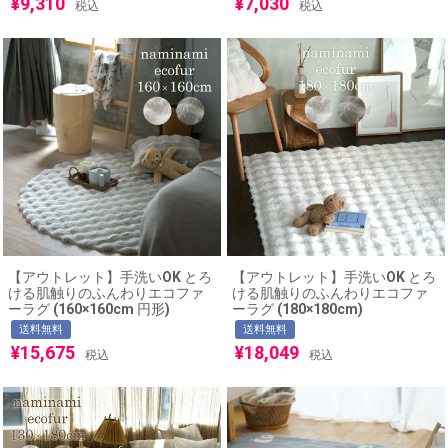
¥
9,310
¥
7,030
税込
税込
【アウトレット】手洗いOK とろ
【アウトレット】手洗いOK とろ
ける肌触りのふんわりエコファ
ける肌触りのふんわりエコファ
ーラグ (160×160cm 円形)
ーラグ (180×180cm)
送料無料
送料無料
¥
15,675
¥
18,049
税込
税込