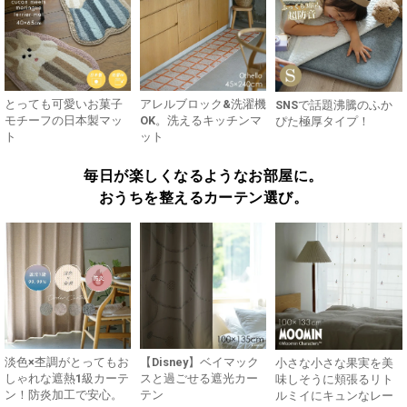
とっても可愛いお菓子
アレルブロック&洗濯機
SNSで話題沸騰のふか
モチーフの日本製マッ
OK。洗えるキッチンマ
ぴた極厚タイプ！
ト
ット
毎日が楽しくなるようなお部屋に。
おうちを整えるカーテン選び。
淡色×杢調がとってもお
【Disney】ベイマック
小さな小さな果実を美
しゃれな遮熱1級カーテ
スと過ごせる遮光カー
味しそうに頬張るリト
ン！防炎加工で安心。
テン
ルミイにキュンなレー