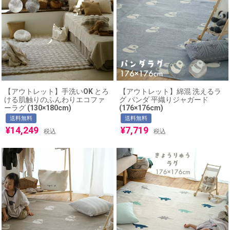
【アウトレット】手洗いOK とろ
【アウトレット】綿混 洗えるラ
ける肌触りのふんわりエコファ
グ パンダ 平織りジャガード
ーラグ (130×180cm)
(176×176cm)
送料無料
送料無料
¥
14,249
¥
7,719
税込
税込