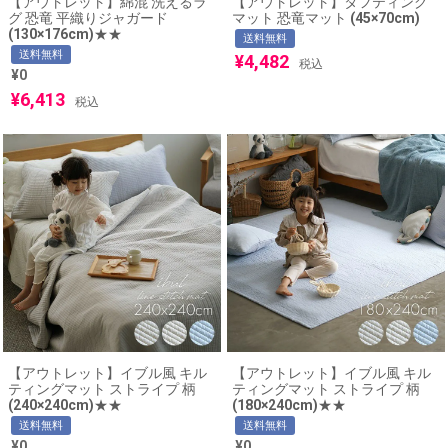
【アウトレット】綿混 洗えるラ
【アウトレット】タフティング
グ 恐竜 平織りジャガード
マット 恐竜マット (45×70cm)
(130×176cm)★★
送料無料
送料無料
¥
4,482
税込
¥
0
¥
6,413
税込
【アウトレット】イブル風 キル
【アウトレット】イブル風 キル
ティングマット ストライプ 柄
ティングマット ストライプ 柄
(240×240cm)★★
(180×240cm)★★
送料無料
送料無料
¥
0
¥
0