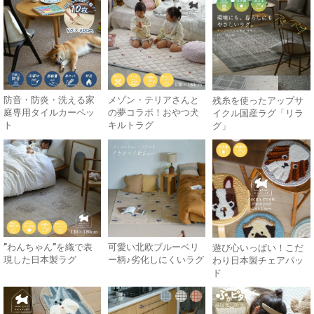
防音・防炎・洗える家
メゾン・テリアさんと
残糸を使ったアップサ
庭専用タイルカーペッ
の夢コラボ！おやつ犬
イクル国産ラグ「リラ
ト
キルトラグ
グ」
”わんちゃん”を織で表
可愛い北欧ブルーベリ
遊び心いっぱい！こだ
現した日本製ラグ
ー柄♪劣化しにくいラグ
わり日本製チェアパッ
ド