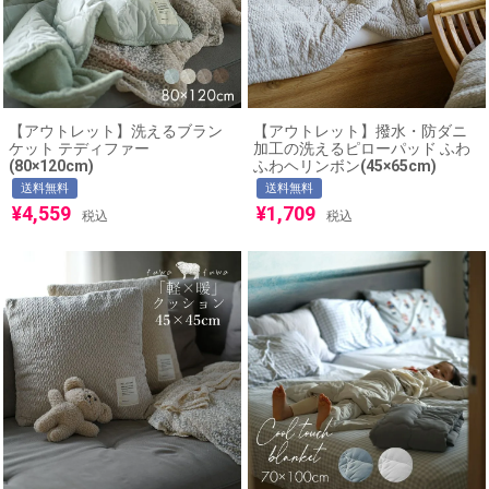
【アウトレット】洗えるブラン
【アウトレット】撥水・防ダニ
ケット テディファー
加工の洗えるピローパッド ふわ
(80×120cm)
ふわヘリンボン(45×65cm)
送料無料
送料無料
¥
4,559
¥
1,709
税込
税込