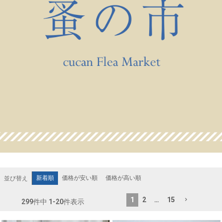
新着順
価格が安い順
価格が高い順
並び替え
1
2
…
15
299
件中
1
-
20
件表示