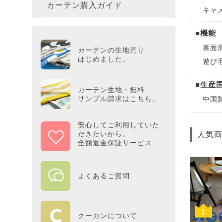
カーテン購入ガイド
カーテ
colne
革小物
キャ
バス・
プー／P
プレミ
286×3
その他
冷感・
カーテ
■機能
MOOM
シリー
Tower
アリス／
吸湿・
裏面
カーテンの生地売り
カーテ
PEAN
はじめました。
遊び
Tosca
ディズニ
遮光カ
■生産
Saana
KINT
カーテン生地・無料
サンプル請求はこちら。
中国
ミラー
Disn
安心してご利用していた
だきたいから。
人気
ずっと
全額返金保証サービス
MILK
よくあるご質問
maison 
1
HOME
クーカンについて