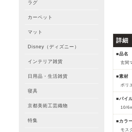
ラグ
ラグを
100×1
遮光カ
100×
カーテ
DESIGN
カーペット
カーペ
176×
140×2
ラグを
床暖房
100×
厚地カ
100×
NEXTH
マット
玄関マ
約45×7
176×
タイル
170×2
防音ラ
ラグの
100×
100×
レース
100×1
colne
詳細
Disney（ディズニー）
オーダ
約50×8
キッチ
約45×6
261×2
カーペ
200×2
防炎ラ
ラグの
100×
100×1
カーテ
1級遮
防炎
■品名
インテリア雑貨
クッシ
玄関マ
カーテ
約55×8
約45×1
マット
洗える
261×
カーペ
200×2
防ダニ
ラグの
100×1
防炎カ
カーテ
花・植物
■素材
日用品・生活雑貨
キッチ
スリッ
ラグ
約60×9
約45×1
滑り止
マット
352×
カーペ
220×2
アレル
ミラー
モダン柄
カーテ
DESIGN
ポリエ
寝具
布団カ
キッチ
トイレ
マット
約70×1
約45×2
マット
191×1
カーペ
100×1
消臭ラ
遮熱レ
無地・無
colne
カーテ
■パイ
京都美術工芸織物
風呂敷
敷きパ
10/6
リビン
布・生
雑貨
円形・
約45×2
191×2
150×1
洗える
防炎レ
花・植物
防炎
既成カ
特集
■カラ
北欧イ
テーブ
枕
玄関用
キャラ
ミッキー
286×2
200×2
滑り止
無地・無
モス