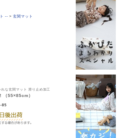
 --
玄関マット
！
ゃれな玄関マット 滑り止め加工
 （55×85cm）
-85