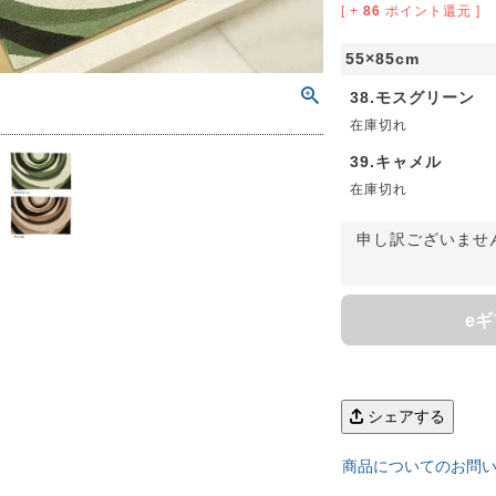
[ +
86
ポイント還元 ]
55×85cm
38.モスグリーン
在庫切れ
39.キャメル
在庫切れ
申し訳ございませ
e
ん！オーダー注文へ
シェアする
ーテン
ンサイズの測り方
商品についてのお問