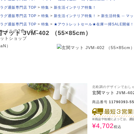
ト JVM-402
ラグ通販専門店 TOP
特集
新生活インテリア特集！
85cm 裏面が滑りにく
に加工されていま
ラグ通販専門店 TOP
特集
新生活インテリア特集！
新生活特集 -- マット
ラーはモスグリー
ラグ通販専門店 TOP
特集
★アウトレットセール★在庫一掃SALE開催
ャメルの2色。クー
マット JVM-402 （55×85cm）
ットショップ
CaN）
北欧調のデザインでおし
玄関マット JVM-402
商品番号
11790393-55
¥
4,702
税込