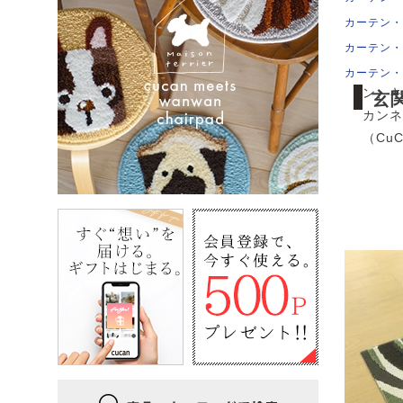
玄関マッ
カーテン・
55×
いよう
カーテン・
す。カ
カーテン・
ン、キ
玄関
カンネ
（Cu