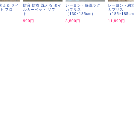
洗える タイ
防音 防炎 洗える タイ
レーヨン・綿混ラグ
レーヨン・綿
ト フロ
ルカーペット ソフ
カプリス
カプリス
 LIFE
ト...
（130×185cm）
（185×185c
990円
8,800円
11,899円
OME
ZE RUG
掃アウトレット