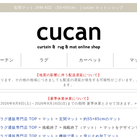
玄関マット JVM-402 （55×85cm） | cucan ネットショップ
カーテン
ラグ
カーペット
マ
【地震の影響に伴う配送遅延について】
おります。その他の地域につきましても配送の遅延が発生する可能性がございます。
ます。
【夏季休業休業について】
026年8月8日(土)～2026年8月16日(日)までの期間 夏季休業とさせて頂きます。
ラグ通販専門店 TOP
マット
玄関マット
約55×85cmのマット
ラグ通販専門店 TOP
掲載終了
掲載終了（マット）
マットをデザイン
ラグ通販専門店 TOP
マット
機能で選ぶ
滑り止め加工マット