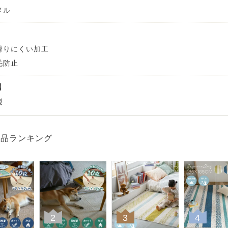
ンサイズの測り方
メル
トイレ・ランドリー
OOH
アムコレクション
82cm（本間6畳）
のサイズ
涼感ラグ
ンサイズの選び方
IN（ムーミン）
ズで選ぶ
 タワー
ALICE
発熱ラグ
滑りにくい加工
ンの形状記憶加工
UTS（ピーナッツ）
毛防止
 トスカ
ープリンセス／DISNEY PRINCESS
ーテンとは？
国
 ja Olli（サーナヤオッリ）
O キントー
製
レースカーテンとは？
ey（ディズニー）
商品ランキング
使えるプロジェクト
 HOME（ミルクホーム）
de reve
2
3
4