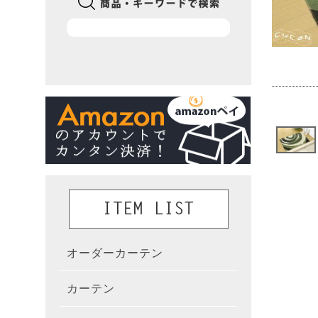
オーダーカーテン
かんた
カーテン
既製カ
カーテ