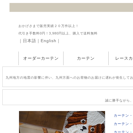
おかげさまで販売実績２０万件以上！
代引き手数料0円！3,980円以上、購入で送料無料
｜
日本語
｜
English
｜
オーダーカーテン
カーテン
レース
九州地方の地震の影響に伴い、九州方面へのお荷物のお届けに遅れが発生して
誠に勝手ながら、2
カーテン・
カーテン・
カーテン・