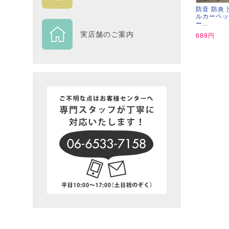
防音 防炎 
ルカーペッ
DESIGN
ー...
実店舗のご案内
689円
Piece
NEXTH
BIG SI
在庫一