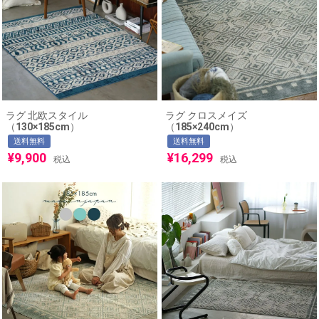
ラグ 北欧スタイル
ラグ クロスメイズ
（130×185cm）
（185×240cm）
送料無料
送料無料
¥
9,900
¥
16,299
税込
税込