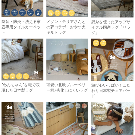
防音・防炎・洗える家
メゾン・テリアさんと
残糸を使ったアップサ
庭専用タイルカーペッ
の夢コラボ！おやつ犬
イクル国産ラグ「リラ
ト
キルトラグ
グ」
”わんちゃん”を織で表
可愛い北欧ブルーベリ
遊び心いっぱい！こだ
現した日本製ラグ
ー柄♪劣化しにくいラグ
わり日本製チェアパッ
ド