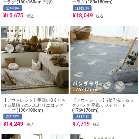
ーラグ (160×160cm 円形)
ーラグ (180×180cm)
送料無料
送料無料
¥
15,675
¥
18,049
税込
税込
【アウトレット】手洗いOK とろ
【アウトレット】綿混 洗えるラ
ける肌触りのふんわりエコファ
グ パンダ 平織りジャガード
ーラグ (130×180cm)
(176×176cm)
送料無料
送料無料
¥
14,249
¥
7,719
税込
税込