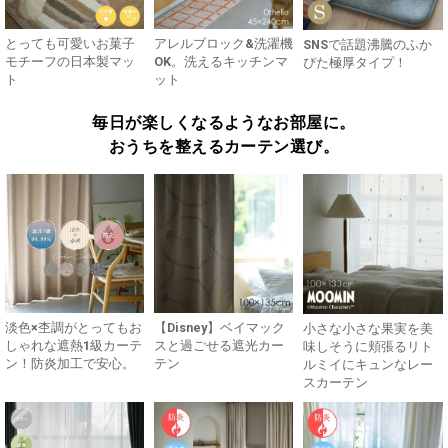
とっても可愛いお菓子
アレルブロック&洗濯機
SNSで話題沸騰のふか
モチーフの日本製マッ
OK。洗えるキッチンマ
ぴた極厚タイプ！
ト
ット
毎日が楽しくなるようなお部屋に。
おうちを整えるカーテン選び。
淡色×杢調がとってもお
【Disney】ベイマック
小さな小さな果実を美
しゃれな遮熱1級カーテ
スと過ごせる遮光カー
味しそうに頬張るリト
ン！防炎加工で安心。
テン
ルミイにキュンなレー
スカーテン