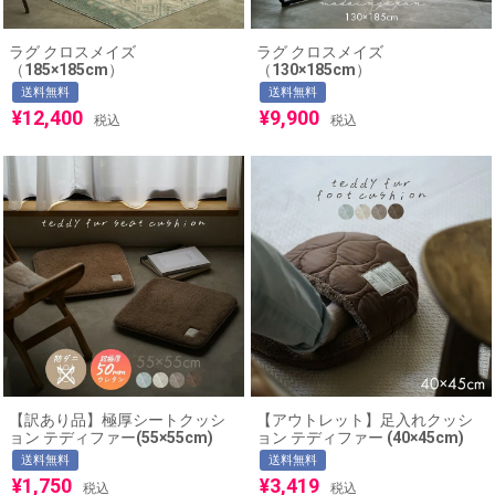
ラグ クロスメイズ
ラグ クロスメイズ
（185×185cm）
（130×185cm）
送料無料
送料無料
¥
12,400
¥
9,900
税込
税込
【訳あり品】極厚シートクッシ
【アウトレット】足入れクッシ
ョン テディファー(55×55cm)
ョン テディファー (40×45cm)
送料無料
送料無料
¥
1,750
¥
3,419
税込
税込