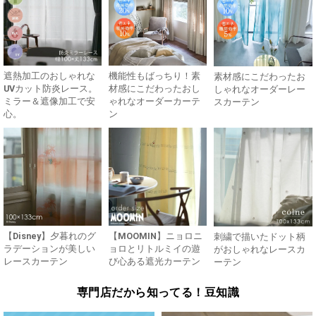
遮熱加工のおしゃれな
機能性もばっちり！素
素材感にこだわったお
UVカット防炎レース。
材感にこだわったおし
しゃれなオーダーレー
ミラー＆遮像加工で安
ゃれなオーダーカーテ
スカーテン
心。
ン
【Disney】夕暮れのグ
【MOOMIN】ニョロニ
刺繍で描いたドット柄
ラデーションが美しい
ョロとリトルミイの遊
がおしゃれなレースカ
レースカーテン
び心ある遮光カーテン
ーテン
専門店だから知ってる！豆知識