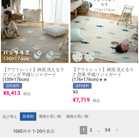
【アウトレット】綿混 洗えるラ
【アウトレット】綿混 洗えるラ
グ パンダ 平織りジャガード
グ 恐竜 平織りジャガード
(130×176cm)
(176×176cm)★★
送料無料
送料無料
¥
6,413
¥
0
税込
¥
7,719
税込
新着順
価格が安い順
価格が高い順
並び替え
1
2
…
54
1065
件中
1
-
20
件表示