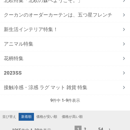
北欧特集「北欧の森へようこそ。」
クーカンのオーダーカーテンは、五つ星フレンチ
新生活インテリア特集！
アニマル特集
花柄特集
2023SS
接触冷感・涼感 ラグ マット 雑貨 特集
9
件中
1
-
9
件表示
新着順
価格が安い順
価格が高い順
並び替え
1
2
…
54