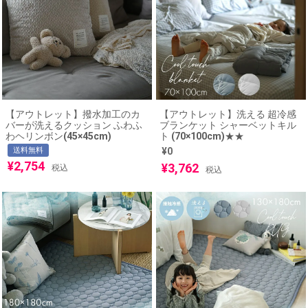
【アウトレット】撥水加工のカ
【アウトレット】洗える 超冷感
バーが洗えるクッション ふわふ
ブランケット シャーベットキル
わヘリンボン(45×45cm)
ト (70×100cm)★★
送料無料
¥
0
¥
2,754
¥
3,762
税込
税込