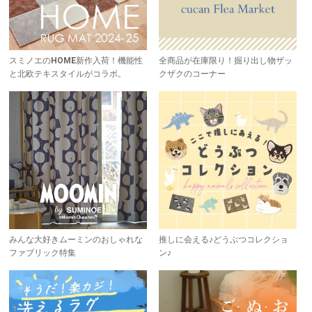
スミノエのHOME新作入荷！機能性
全商品が在庫限り！掘り出し物ザッ
と北欧テキスタイルがコラボ。
クザクのコーナー
みんな大好きムーミンのおしゃれな
推しに会える♪どうぶつコレクショ
ファブリック特集
ン♪