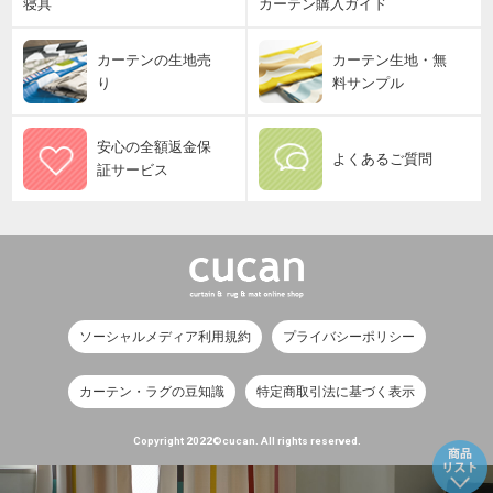
寝具
カーテン購入ガイド
カーテンの生地売
カーテン生地・無
り
料サンプル
安心の全額返金保
よくあるご質問
証サービス
ソーシャルメディア利用規約
プライバシーポリシー
カーテン・ラグの豆知識
特定商取引法に基づく表示
Copyright 2022©cucan. All rights reserved.