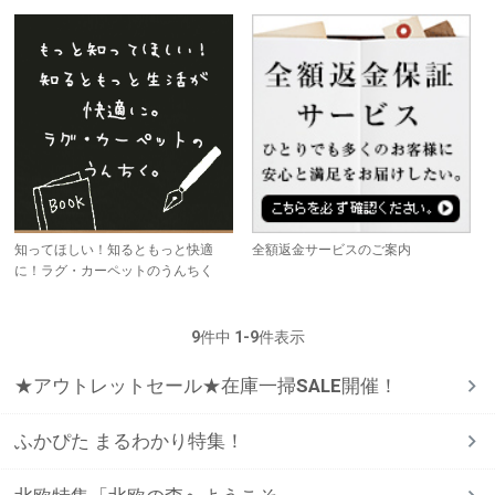
知ってほしい！知るともっと快適
全額返金サービスのご案内
に！ラグ・カーペットのうんちく
9
件中
1
-
9
件表示
★アウトレットセール★在庫一掃SALE開催！
ふかぴた まるわかり特集！