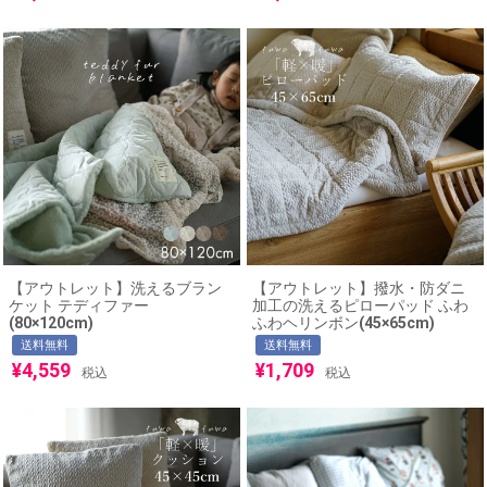
【アウトレット】洗えるブラン
【アウトレット】撥水・防ダニ
ケット テディファー
加工の洗えるピローパッド ふわ
(80×120cm)
ふわヘリンボン(45×65cm)
送料無料
送料無料
¥
4,559
¥
1,709
税込
税込