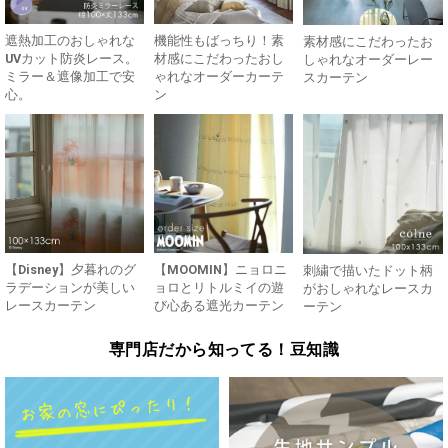
遮熱加工のおしゃれな
機能性もばっちり！素
素材感にこだわったお
UVカット防炎レース。
材感にこだわったおし
しゃれなオーダーレー
ミラー＆遮像加工で安
ゃれなオーダーカーテ
スカーテン
心。
ン
【Disney】夕暮れのグ
【MOOMIN】ニョロニ
刺繍で描いたドット柄
ラデーションが美しい
ョロとリトルミイの遊
がおしゃれなレースカ
レースカーテン
び心ある遮光カーテン
ーテン
専門店だから知ってる！豆知識