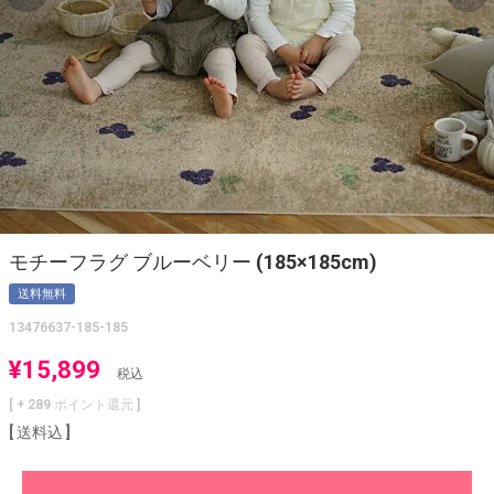
モチーフラグ ブルーベリー (185×185cm)
送料無料
13476637-185-185
¥
15,899
税込
[ +
289
ポイント還元 ]
送料込