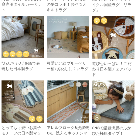
庭専用タイルカーペッ
の夢コラボ！おやつ犬
イクル国産ラグ「リラ
ト
キルトラグ
グ」
”わんちゃん”を織で表
可愛い北欧ブルーベリ
遊び心いっぱい！こだ
現した日本製ラグ
ー柄♪劣化しにくいラグ
わり日本製チェアパッ
ド
とっても可愛いお菓子
アレルブロック&洗濯機
SNSで話題沸騰のふか
モチーフの日本製マッ
OK。洗えるキッチンマ
ぴた極厚タイプ！