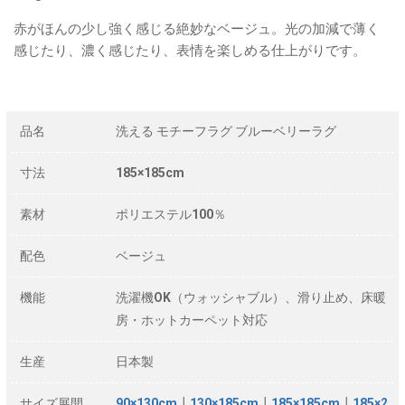
赤がほんの少し強く感じる絶妙なベージュ。光の加減で薄く
感じたり、濃く感じたり、表情を楽しめる仕上がりです。
品名
洗える モチーフラグ ブルーベリーラグ
寸法
185×185cm
素材
ポリエステル100％
配色
ベージュ
機能
洗濯機OK（ウォッシャブル）、滑り止め、床暖
房・ホットカーペット対応
生産
日本製
サイズ展開
90×130cm
┃
130×185cm
┃
185×185cm
┃
185×2