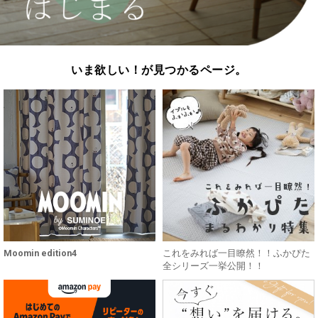
いま欲しい！が見つかるページ。
Moomin edition4
これをみれば一目瞭然！！ふかぴた
全シリーズ一挙公開！！