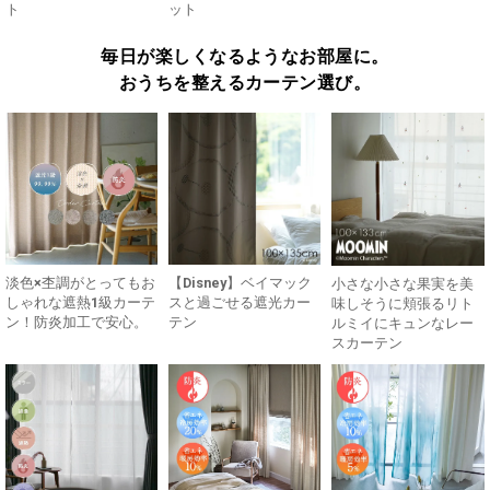
ト
ット
毎日が楽しくなるようなお部屋に。
おうちを整えるカーテン選び。
淡色×杢調がとってもお
【Disney】ベイマック
小さな小さな果実を美
しゃれな遮熱1級カーテ
スと過ごせる遮光カー
味しそうに頬張るリト
ン！防炎加工で安心。
テン
ルミイにキュンなレー
スカーテン