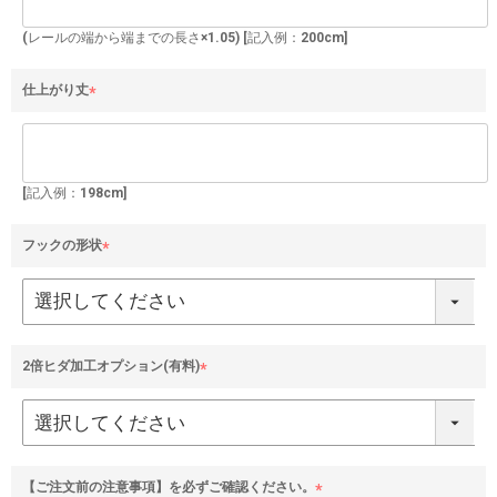
須
)
(レールの端から端までの長さ×1.05) [記入例：200cm]
仕上がり丈
(
必
須
)
[記入例：198cm]
フックの形状
(
必
須
)
2倍ヒダ加工オプション(有料)
(
必
須
)
【ご注文前の注意事項】を必ずご確認ください。