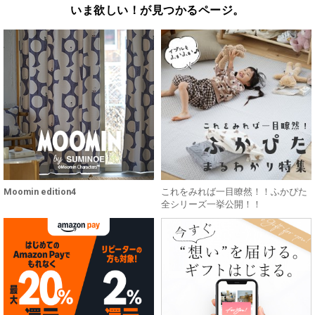
いま欲しい！が見つかるページ。
Moomin edition4
これをみれば一目瞭然！！ふかぴた
全シリーズ一挙公開！！