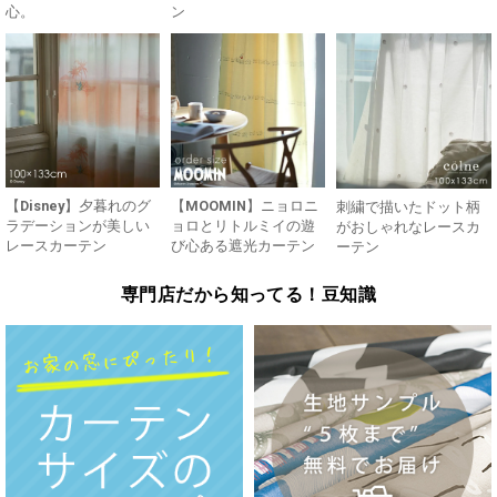
心。
ン
【Disney】夕暮れのグ
【MOOMIN】ニョロニ
刺繍で描いたドット柄
ラデーションが美しい
ョロとリトルミイの遊
がおしゃれなレースカ
レースカーテン
び心ある遮光カーテン
ーテン
専門店だから知ってる！豆知識