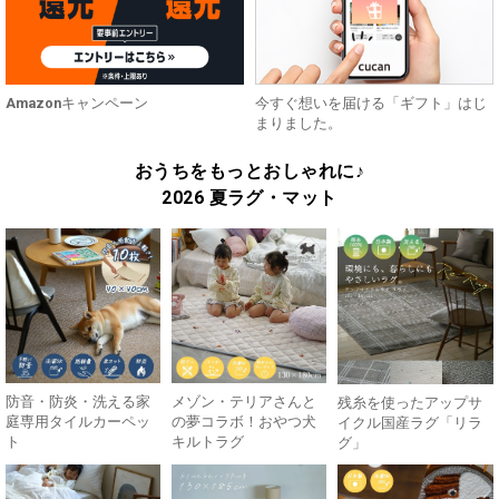
Amazonキャンペーン
今すぐ想いを届ける「ギフト」はじ
まりました。
おうちをもっとおしゃれに♪
2026 夏ラグ・マット
防音・防炎・洗える家
メゾン・テリアさんと
残糸を使ったアップサ
庭専用タイルカーペッ
の夢コラボ！おやつ犬
イクル国産ラグ「リラ
ト
キルトラグ
グ」