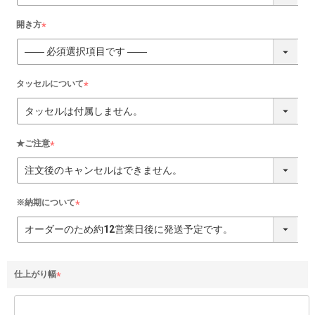
須
)
開き方
(
必
須
)
タッセルについて
(
必
須
)
★ご注意
(
必
須
)
※納期について
(
必
須
)
仕上がり幅
(
必