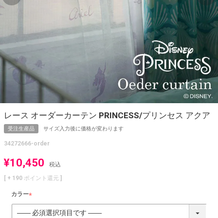
レース オーダーカーテン PRINCESS/プリンセス アクア
受注生産品
サイズ入力後に価格が変わります
34272666-order
¥
10,450
税込
[ +
190
ポイント還元 ]
カラー
(
必