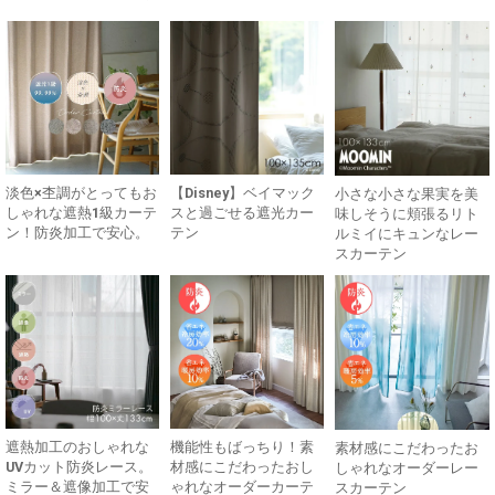
淡色×杢調がとってもお
【Disney】ベイマック
小さな小さな果実を美
しゃれな遮熱1級カーテ
スと過ごせる遮光カー
味しそうに頬張るリト
ン！防炎加工で安心。
テン
ルミイにキュンなレー
スカーテン
遮熱加工のおしゃれな
機能性もばっちり！素
素材感にこだわったお
UVカット防炎レース。
材感にこだわったおし
しゃれなオーダーレー
ミラー＆遮像加工で安
ゃれなオーダーカーテ
スカーテン