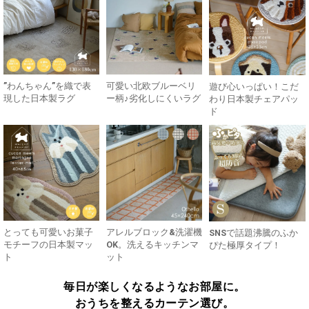
”わんちゃん”を織で表
可愛い北欧ブルーベリ
遊び心いっぱい！こだ
現した日本製ラグ
ー柄♪劣化しにくいラグ
わり日本製チェアパッ
ド
とっても可愛いお菓子
アレルブロック&洗濯機
SNSで話題沸騰のふか
モチーフの日本製マッ
OK。洗えるキッチンマ
ぴた極厚タイプ！
ト
ット
毎日が楽しくなるようなお部屋に。
おうちを整えるカーテン選び。