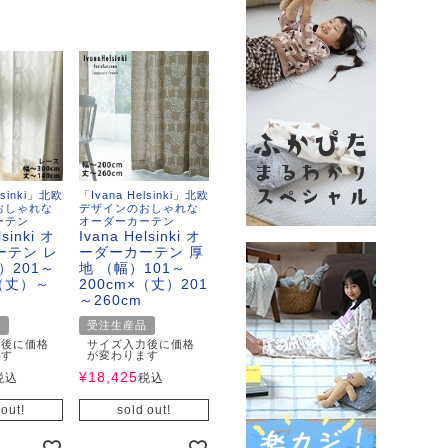
lsinki」北欧
「Ivana Helsinki」北欧
おしゃれな
デザインのおしゃれな
ーテン
オーダーカーテン
lsinki オ
Ivana Helsinki オ
ーテン レ
ーダーカーテン 厚
）201～
地 （幅）101～
×（丈）～
200cm×（丈）201
～260cm
品
受注生産品
力後に価格
サイズ入力後に価格
ます
が変わります
¥
18,425
税込
税込
 out!
sold out!