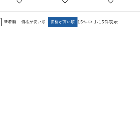
ンサイズの測り方
トイレ・ランドリー
OOH
アムコレクション
82cm（本間6畳）
のサイズ
涼感ラグ
ンサイズの選び方
IN（ムーミン）
15
件中
1
-
15
件表示
新着順
価格が安い順
価格が高い順
ズで選ぶ
 タワー
ALICE
発熱ラグ
ンの形状記憶加工
UTS（ピーナッツ）
 トスカ
ープリンセス／DISNEY PRINCESS
ーテンとは？
 ja Olli（サーナヤオッリ）
O キントー
レースカーテンとは？
ey（ディズニー）
使えるプロジェクト
 HOME（ミルクホーム）
de reve