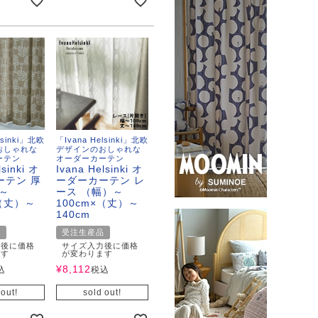
lsinki」北欧
「Ivana Helsinki」北欧
おしゃれな
デザインのおしゃれな
ーテン
オーダーカーテン
lsinki オ
Ivana Helsinki オ
ーテン 厚
ーダーカーテン レ
～
ース （幅）～
×（丈）～
100cm×（丈）～
140cm
品
受注生産品
力後に価格
サイズ入力後に価格
ます
が変わります
¥
8,112
込
税込
 out!
sold out!