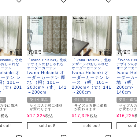
Helsinki」北欧
「Ivana Helsinki」北欧
「Ivana Helsinki」北欧
「Ivana He
のおしゃれな
デザインのおしゃれな
デザインのおしゃれな
デザインの
カーテン
オーダーカーテン
オーダーカーテン
オーダーカ
elsinki オ
Ivana Helsinki オ
Ivana Helsinki オ
Ivana He
ーテン レ
ーダーカーテン 厚
ーダーカーテン レ
ーダーカ
幅）101～
地 （幅）101～
ース （幅）101～
地 （幅）
×（丈）201
200cm×（丈）141
200cm×（丈）141
200cm
m
～200cm
～200cm
140cm
品
受注生産品
受注生産品
受注生産
力後に価格
サイズ入力後に価格
サイズ入力後に価格
サイズ入
ん！オーダー注文へ
ます
が変わります
が変わります
が変わり
5
¥
17,325
¥
17,325
¥
16,225
税込
税込
税込
ーテン
ンサイズの測り方
d out!
sold out!
sold out!
sold