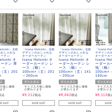
サイズで選ぶ
40cm程度
ーテン
135cm（遮光カーテン）
ン生地 無料サンプル
 LIFE
ットをサイズで選ぶ
176cm（江戸間2畳）
00cm程度
機能で選ぶ
/ホットカーペット対応
178cm（遮光カーテン）
ーテン
135cm（厚地カーテン）
OME
ット
5cm
261cm（江戸間3畳）
カーペット
20cm程度
グ
サイズの選び方
200cm（遮光カーテン）
178cm（厚地カーテン）
カーテン
33cm(レースカーテン)
ーカーテン
0cm
ンマット
0cm
61cm（江戸間4.5畳）
ットのサイズの選び方
00cm程度
グ
選び方講座
200cm（厚地カーテン）
76cm(レースカーテン)
ンを機能で選ぶ
光カーテン
Helsinki」北欧
「Ivana Helsinki」北欧
「Ivana Helsinki」北欧
「Ivana He
ョンカバー
ン
のおしゃれな
デザインのおしゃれな
デザインのおしゃれな
デザインの
5cm
20cm
を機能で選ぶ
マット
352cm（江戸間6畳）
ットの選び方講座
50cm程度
ラグ
お手入れ方法
98cm(レースカーテン)
ーテン
ンをテイストで選ぶ
柄(厚地カーテン)
カーテン
オーダーカーテン
オーダーカーテン
オーダーカ
elsinki オ
Ivana Helsinki オ
Ivana Helsinki オ
Ivana He
ーテン 厚
ーダーカーテン レ
ーダーカーテン レ
ーダーカ
ン収納・ラック
パ
0cm
80cm
め加工
のお手入れ方法
352cm（江戸間8畳）
ットのお手入れ方法
50cm程度
ゲン抑制ラグ
）～
ース （幅）～
ース （幅）～
地 （幅）
レースカーテン
(厚地カーテン)
ン生地 無料サンプル
 LIFE
×（丈）201
100cm×（丈）201
100cm×（丈）141
100cm
m
～260cm
～200cm
140cm
バー
ン小物
タリー
20cm
40cm
デザイン一覧
91cm（本間2畳）
ットデザイン一覧
00cm（円形）
グ
ースカーテン
地調(厚地カーテン)
ンデザイン一覧
品
受注生産品
受注生産品
受注生産
力後に価格
サイズ入力後に価格
サイズ入力後に価格
サイズ入
ます
が変わります
が変わります
が変わり
ッド
グ用品
地
変形サイズ
70cm
86cm（本間3畳）
50cm（円形）
ラグ
ースカーテン
柄(レースカーテン)
ーテンサイズの選び方
¥
9,212
¥
8,662
¥
8,112
税込
税込
税込
税
ンテリア特集
ルセンター
d out!
sold out!
sold out!
sold
品
クターで選ぶ
／MICKEY
86cm（本間4.5畳）
00cm（円形）
め加工ラグ
地調(レースカーテン)