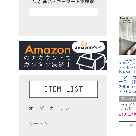
「Ivana 
デザイン
オーダー
Ivana H
ーダーカ
ース （
200cm
～260c
受注生産
サイズ入
オーダーカーテン
かんた
が変わり
¥
18,42
カーテン
既製カ
カーテ
sol