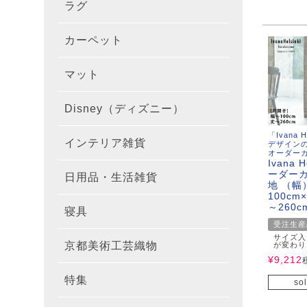
ラグ
ラグを
100×1
遮光カ
100×
カーテ
DESIGN
カーペット
カーペ
176×
140×2
ラグを
床暖房
100×
厚地カ
100×
NEXTH
マット
玄関マ
約45×7
176×
タイル
170×2
防音ラ
ラグの
100×
100×
レース
100×1
colne
Disney（ディズニー）
オーダ
約50×8
キッチ
約45×6
261×2
カーペ
200×2
防炎ラ
ラグの
100×
100×1
カーテ
1級遮
防炎
「Ivana 
インテリア雑貨
クッシ
カーテ
デザイン
約55×8
約45×1
マット
洗える
261×
カーペ
200×2
防ダニ
ラグの
100×1
防炎カ
カーテ
花・植物
オーダー
Ivana H
ーダーカ
日用品・生活雑貨
キッチ
スリッ
ラグ
約60×9
約45×1
滑り止
マット
352×
カーペ
220×2
アレル
地 （幅
ミラー
モダン柄
カーテ
DESIGN
100cm
～260c
寝具
布団カ
キッチ
トイレ
マット
約70×1
約45×2
マット
191×1
カーペ
100×1
消臭ラ
遮熱レ
無地・無
colne
カーテ
受注生産
サイズ入
京都美術工芸織物
が変わり
風呂敷
敷きパ
リビン
布・生
雑貨
円形・
約45×2
191×2
150×1
洗える
防炎レ
花・植物
防炎
既成カ
¥
9,212
特集
北欧イ
テーブ
sol
枕
玄関用
キャラ
ミッキー
286×2
200×2
滑り止
無地・無