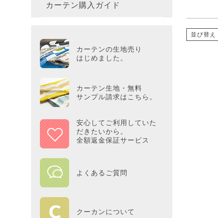
カーテン購入ガイド
カーテ
colne
革小物
バス・
プー／P
プレミ
286×3
その他
冷感・
カーテ
MOOM
並び替え
シリー
Tower
アリス／
吸湿・
カーテンの生地売り
カーテ
PEAN
はじめました。
Tosca
ディズニ
遮光カ
Saana
KINT
カーテン生地・無料
サンプル請求はこちら。
ミラー
Disn
安心してご利用していた
だきたいから。
ずっと
全額返金保証サービス
MILK
よくあるご質問
maison 
HOME
クーカンについて