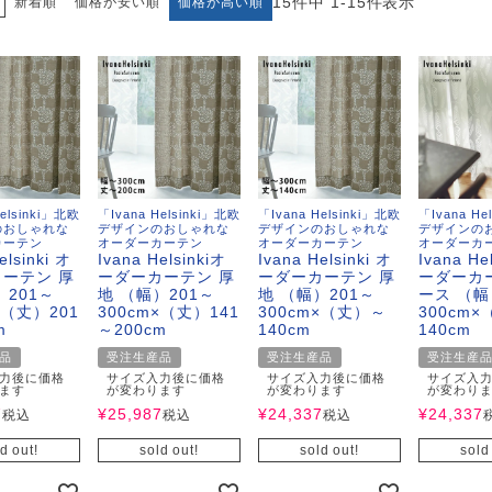
15
件中
1
-
15
件表示
新着順
価格が安い順
価格が高い順
Helsinki」北欧
「Ivana Helsinki」北欧
「Ivana Helsinki」北欧
「Ivana He
のおしゃれな
デザインのおしゃれな
デザインのおしゃれな
デザインの
カーテン
オーダーカーテン
オーダーカーテン
オーダーカ
elsinki オ
Ivana Helsinkiオ
Ivana Helsinki オ
Ivana He
ーテン 厚
ーダーカーテン 厚
ーダーカーテン 厚
ーダーカ
）201～
地 （幅）201～
地 （幅）201～
ース （幅
×（丈）201
300cm×（丈）141
300cm×（丈）～
300cm
m
～200cm
140cm
140cm
品
受注生産品
受注生産品
受注生産
力後に価格
サイズ入力後に価格
サイズ入力後に価格
サイズ入
ます
が変わります
が変わります
が変わり
7
¥
25,987
¥
24,337
¥
24,337
税込
税込
税込
d out!
sold out!
sold out!
sold