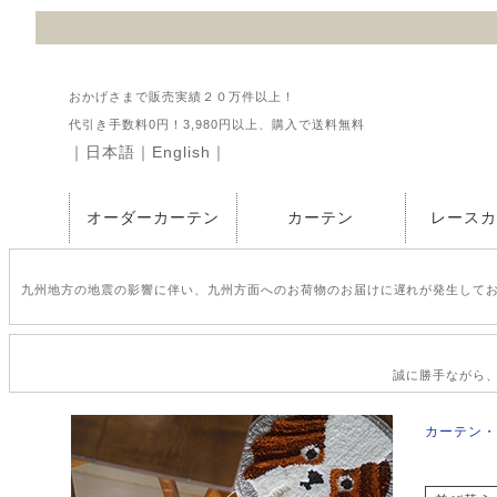
おかげさまで販売実績２０万件以上！
代引き手数料0円！3,980円以上、購入で送料無料
｜
日本語
｜
English
｜
オーダーカーテン
カーテン
レース
九州地方の地震の影響に伴い、九州方面へのお荷物のお届けに遅れが発生して
誠に勝手ながら、2
カーテン・