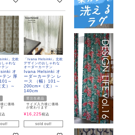
lsinki」北欧
「Ivana Helsinki」北欧
おしゃれな
デザインのおしゃれな
ーテン
オーダーカーテン
lsinki オ
Ivana Helsinki オ
ーテン 厚
ーダーカーテン レ
101～
ース （幅）101～
×（丈）～
200cm×（丈）～
140cm
品
受注生産品
力後に価格
サイズ入力後に価格
ます
が変わります
¥
16,225
税込
税込
 out!
sold out!