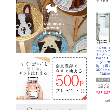
並び替え
「Ivana 
デザイン
オーダー
Ivana H
ーダーカ
地 （幅
300cm
～260c
受注生産
サイズ入
が変わり
¥
27,63
sol