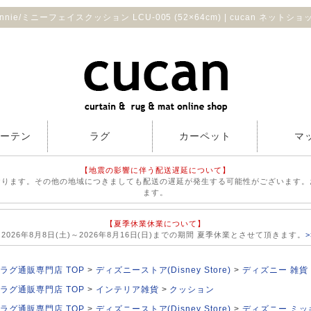
innie/ミニーフェイスクッション LCU-005 (52×64cm) | cucan ネットショ
カーテン
ラグ
カーペット
マ
【地震の影響に伴う配送遅延について】
おります。その他の地域につきましても配送の遅延が発生する可能性がございます。
ます。
【夏季休業休業について】
026年8月8日(土)～2026年8月16日(日)までの期間 夏季休業とさせて頂きます。
ラグ通販専門店 TOP
ディズニーストア(Disney Store)
ディズニー 雑貨
ラグ通販専門店 TOP
インテリア雑貨
クッション
ラグ通販専門店 TOP
ディズニーストア(Disney Store)
ディズニー ミッ