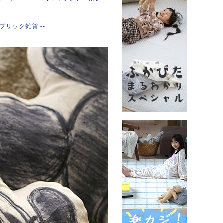
ァブリック雑貨 --
！