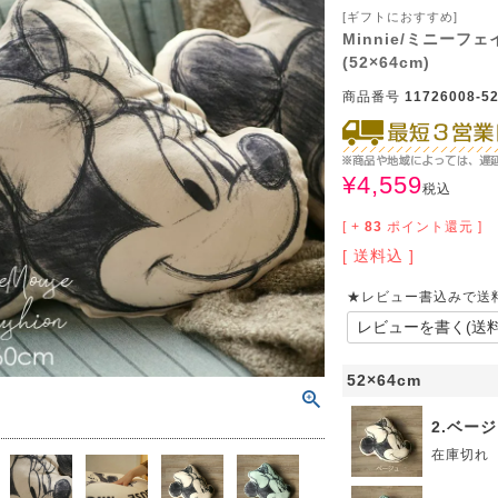
サイズで選ぶ
40cm程度
ーテン
135cm（遮光カーテン）
ン生地 無料サンプル
 LIFE
[ギフトにおすすめ]
Minnie/ミニーフェ
(52×64cm)
ットをサイズで選ぶ
176cm（江戸間2畳）
00cm程度
機能で選ぶ
/ホットカーペット対応
178cm（遮光カーテン）
ーテン
135cm（厚地カーテン）
OME
商品番号
11726008-52
ット
5cm
261cm（江戸間3畳）
カーペット
20cm程度
グ
サイズの選び方
200cm（遮光カーテン）
178cm（厚地カーテン）
カーテン
33cm(レースカーテン)
ーカーテン
0cm
ンマット
0cm
¥
4,559
61cm（江戸間4.5畳）
ットのサイズの選び方
00cm程度
グ
選び方講座
200cm（厚地カーテン）
76cm(レースカーテン)
ンを機能で選ぶ
光カーテン
税込
[ +
83
ポイント還元 ]
ョンカバー
ン
5cm
20cm
を機能で選ぶ
マット
352cm（江戸間6畳）
ットの選び方講座
50cm程度
ラグ
お手入れ方法
98cm(レースカーテン)
ーテン
ンをテイストで選ぶ
柄(厚地カーテン)
送料込
ン収納・ラック
パ
0cm
80cm
め加工
のお手入れ方法
352cm（江戸間8畳）
ットのお手入れ方法
★レビュー書込みで送
50cm程度
ゲン抑制ラグ
レースカーテン
(厚地カーテン)
ン生地 無料サンプル
 LIFE
バー
ン小物
タリー
20cm
40cm
デザイン一覧
91cm（本間2畳）
ットデザイン一覧
00cm（円形）
グ
ースカーテン
地調(厚地カーテン)
ンデザイン一覧
52×64cm
ッド
グ用品
地
変形サイズ
70cm
86cm（本間3畳）
50cm（円形）
ラグ
ースカーテン
柄(レースカーテン)
ーテンサイズの選び方
2.ベー
ンテリア特集
在庫切れ
ルセンター
品
クターで選ぶ
／MICKEY
86cm（本間4.5畳）
00cm（円形）
め加工ラグ
地調(レースカーテン)