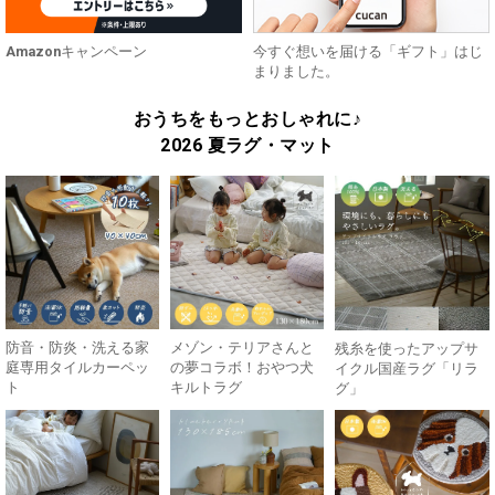
Amazonキャンペーン
今すぐ想いを届ける「ギフト」はじ
まりました。
おうちをもっとおしゃれに♪
2026 夏ラグ・マット
防音・防炎・洗える家
メゾン・テリアさんと
残糸を使ったアップサ
庭専用タイルカーペッ
の夢コラボ！おやつ犬
イクル国産ラグ「リラ
ト
キルトラグ
グ」