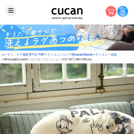
カーテン・ラグ通販専門店 TOP
ディズニーストア(Disney Store)
ディズニー 雑貨
Mickey&Donald/パルスロングクッション LCU-007 (48×108cm)