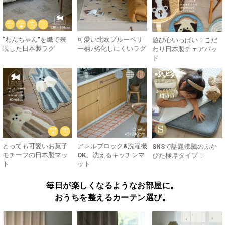
”わんちゃん”を織で表
可愛い北欧ブルーベリ
遊び心いっぱい！こだ
現した日本製ラグ
ー柄♪劣化しにくいラグ
わり日本製チェアパッ
ド
とっても可愛いお菓子
アレルブロック&洗濯機
SNSで話題沸騰のふか
モチーフの日本製マッ
OK。洗えるキッチンマ
ぴた極厚タイプ！
ト
ット
毎日が楽しくなるようなお部屋に。
おうちを整えるカーテン選び。