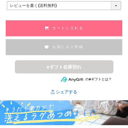
(
必
須
)
カートに入れる
お気に入り登録
eギフト在庫切れ
のeギフトとは？
シェアする