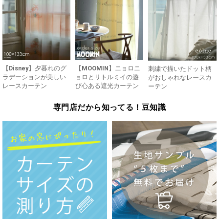
【Disney】夕暮れのグ
【MOOMIN】ニョロニ
刺繍で描いたドット柄
ラデーションが美しい
ョロとリトルミイの遊
がおしゃれなレースカ
レースカーテン
び心ある遮光カーテン
ーテン
専門店だから知ってる！豆知識