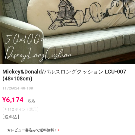
Mickey&Donald/パルスロングクッション LCU-007
(48×108cm)
11726024-48-108
¥
6,174
税込
[ +
112
ポイント還元 ]
送料込
★レビュー書込みで送料無料！