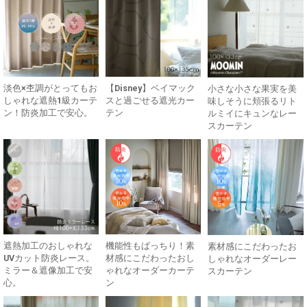
淡色×杢調がとってもお
【Disney】ベイマック
小さな小さな果実を美
しゃれな遮熱1級カーテ
スと過ごせる遮光カー
味しそうに頬張るリト
ン！防炎加工で安心。
テン
ルミイにキュンなレー
スカーテン
遮熱加工のおしゃれな
機能性もばっちり！素
素材感にこだわったお
UVカット防炎レース。
材感にこだわったおし
しゃれなオーダーレー
ミラー＆遮像加工で安
ゃれなオーダーカーテ
スカーテン
心。
ン