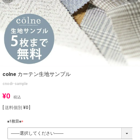
colne カーテン生地サンプル
cnodr-sample
¥
0
税込
送料個別
¥
0
■1枚目■
(
必