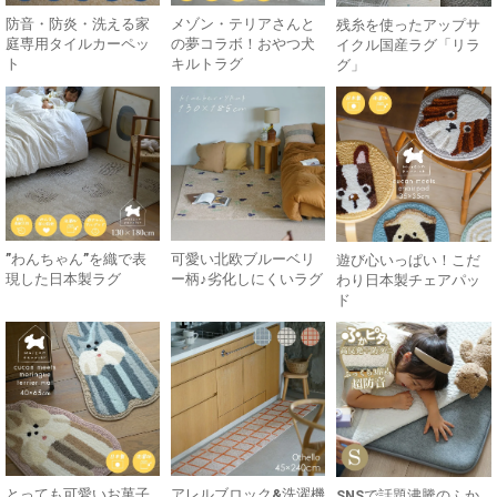
防音・防炎・洗える家
メゾン・テリアさんと
残糸を使ったアップサ
庭専用タイルカーペッ
の夢コラボ！おやつ犬
イクル国産ラグ「リラ
ト
キルトラグ
グ」
”わんちゃん”を織で表
可愛い北欧ブルーベリ
遊び心いっぱい！こだ
現した日本製ラグ
ー柄♪劣化しにくいラグ
わり日本製チェアパッ
ド
とっても可愛いお菓子
アレルブロック&洗濯機
SNSで話題沸騰のふか