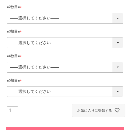
須
)
■2枚目■
(
必
須
)
■3枚目■
(
必
須
)
■4枚目■
(
必
須
)
■5枚目■
(
必
須
)
お気に入りに登録する