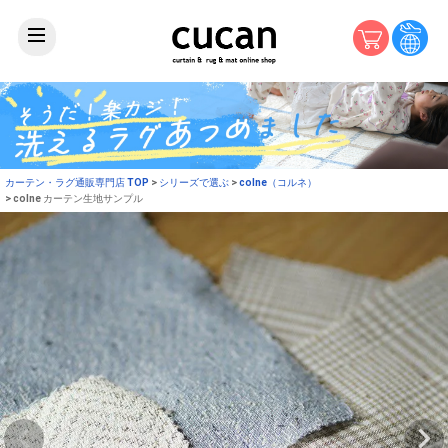
カーテン・ラグ通販専門店 TOP
シリーズで選ぶ
colne（コルネ）
colne カーテン生地サンプル