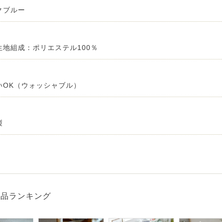
クブルー
 LIFE
生地組成：ポリエステル100％
OME
いOK（ウォッシャブル）
ZE RUG
掃アウトレット
製
商品ランキング