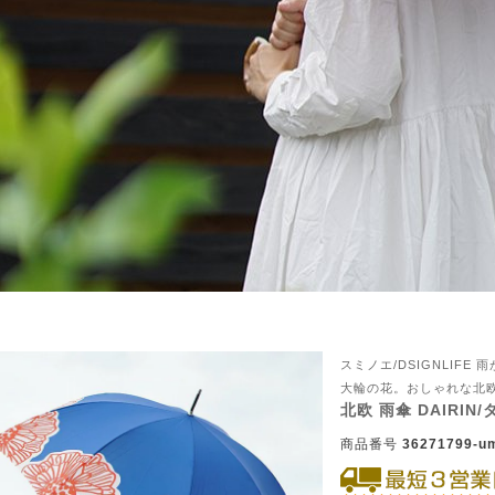
スミノエ/DSIGNLIF
大輪の花。おしゃれな北欧
ん！オーダー注文へ
北欧 雨傘 DAIRIN/
商品番号
36271799-u
ーテン
ンサイズの測り方