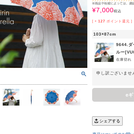
サイズで選ぶ
40cm程度
ーテン
135cm（遮光カーテン）
ン生地 無料サンプル
 LIFE
¥
7,000
税込
ットをサイズで選ぶ
176cm（江戸間2畳）
00cm程度
機能で選ぶ
/ホットカーペット対応
178cm（遮光カーテン）
ーテン
135cm（厚地カーテン）
OME
[ +
127
ポイント還元 ]
ット
5cm
261cm（江戸間3畳）
カーペット
20cm程度
グ
サイズの選び方
103×87cm
200cm（遮光カーテン）
178cm（厚地カーテン）
カーテン
33cm(レースカーテン)
9644.
ーカーテン
0cm
ンマット
0cm
61cm（江戸間4.5畳）
ットのサイズの選び方
00cm程度
グ
選び方講座
200cm（厚地カーテン）
76cm(レースカーテン)
ンを機能で選ぶ
光カーテン
ルー[VU0
在庫切れ
ョンカバー
ン
5cm
20cm
を機能で選ぶ
マット
352cm（江戸間6畳）
ットの選び方講座
50cm程度
ラグ
お手入れ方法
98cm(レースカーテン)
ーテン
ンをテイストで選ぶ
柄(厚地カーテン)
申し訳ございませ
ン収納・ラック
パ
0cm
80cm
め加工
のお手入れ方法
352cm（江戸間8畳）
ットのお手入れ方法
50cm程度
ゲン抑制ラグ
レースカーテン
(厚地カーテン)
ン生地 無料サンプル
 LIFE
バー
ン小物
タリー
e
20cm
40cm
デザイン一覧
91cm（本間2畳）
ットデザイン一覧
00cm（円形）
グ
ースカーテン
地調(厚地カーテン)
ンデザイン一覧
ッド
グ用品
地
変形サイズ
70cm
86cm（本間3畳）
50cm（円形）
ラグ
ースカーテン
柄(レースカーテン)
ーテンサイズの選び方
シェアする
ンテリア特集
ルセンター
品
クターで選ぶ
／MICKEY
86cm（本間4.5畳）
00cm（円形）
め加工ラグ
地調(レースカーテン)