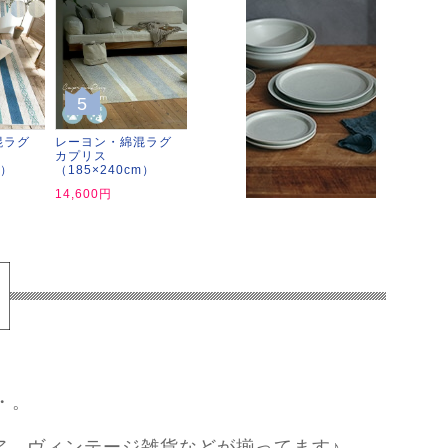
5
混ラグ
レーヨン・綿混ラグ
カプリス
m）
（185×240cm）
14,600円
・。
ア、ヴィンテージ雑貨などが揃ってます♪