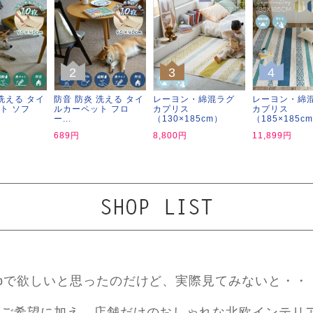
2
3
4
洗える タイ
防音 防炎 洗える タイ
レーヨン・綿混ラグ
レーヨン・綿
ト ソフ
ルカーペット フロ
カプリス
カプリス
ー...
（130×185cm）
（185×185c
689円
8,800円
11,899円
ebで欲しいと思ったのだけど、実際見てみないと・・
ご希望に加え、店舗だけのおしゃれな北欧インテリ