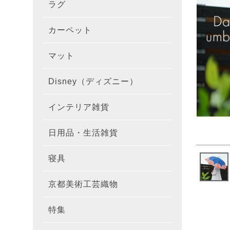
ラグ
ラグを
100×1
遮光カ
100×
カーテ
DESIGN
カーペット
カーペ
176×
140×2
ラグを
床暖房
100×
厚地カ
100×
NEXTH
マット
玄関マ
約45×7
176×
タイル
170×2
防音ラ
ラグの
100×
100×
レース
100×1
colne
Disney（ディズニー）
オーダ
約50×8
キッチ
約45×6
261×2
カーペ
200×2
防炎ラ
ラグの
100×
100×1
カーテ
1級遮
防炎
インテリア雑貨
クッシ
カーテ
約55×8
約45×1
マット
洗える
261×
カーペ
200×2
防ダニ
ラグの
100×1
防炎カ
カーテ
花・植物
日用品・生活雑貨
キッチ
スリッ
ラグ
約60×9
約45×1
滑り止
マット
352×
カーペ
220×2
アレル
ミラー
モダン柄
カーテ
DESIGN
寝具
布団カ
キッチ
トイレ
マット
約70×1
約45×2
マット
191×1
カーペ
100×1
消臭ラ
遮熱レ
無地・無
colne
カーテ
京都美術工芸織物
風呂敷
敷きパ
リビン
布・生
雑貨
円形・
約45×2
191×2
150×1
洗える
防炎レ
花・植物
防炎
既成カ
特集
北欧イ
テーブ
枕
玄関用
キャラ
ミッキー
286×2
200×2
滑り止
無地・無