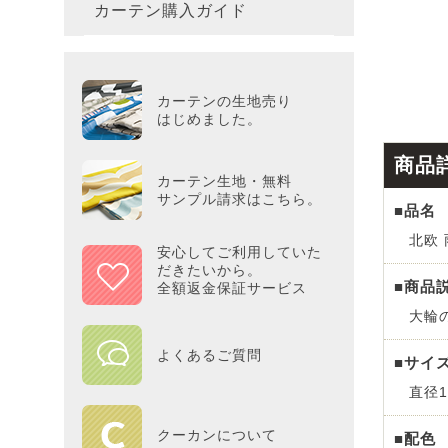
カーテン購入ガイド
カーテ
colne
革小物
バス・
プー／P
プレミ
286×3
その他
冷感・
カーテ
MOOM
シリー
Tower
アリス／
吸湿・
カーテンの生地売り
カーテ
PEAN
はじめました。
Tosca
ディズニ
商品
遮光カ
Saana
KINT
カーテン生地・無料
サンプル請求はこちら。
■品名
ミラー
Disn
北欧 
安心してご利用していた
だきたいから。
ずっと
■商品
全額返金保証サービス
大輪
MILK
よくあるご質問
■サイ
maison 
直径1
HOME
クーカンについて
■配色