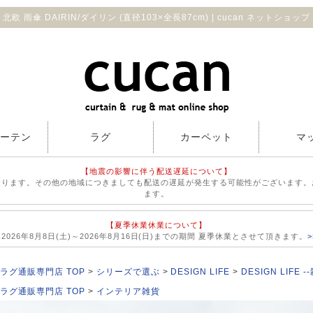
北欧 雨傘 DAIRIN/ダイリン (直径103×全長87cm) | cucan ネットショップ
カーテン
ラグ
カーペット
マ
【地震の影響に伴う配送遅延について】
おります。その他の地域につきましても配送の遅延が発生する可能性がございます。
ます。
【夏季休業休業について】
026年8月8日(土)～2026年8月16日(日)までの期間 夏季休業とさせて頂きます。
ラグ通販専門店 TOP
シリーズで選ぶ
DESIGN LIFE
DESIGN LIFE -
ラグ通販専門店 TOP
インテリア雑貨