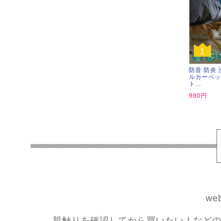
1
防音 防炎 
ルカーペッ
ト...
990円
w
肌触りを確認してから買いたい！などの