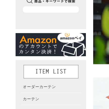
オーダーカーテン
かんた
カーテン
既製カ
カーテ