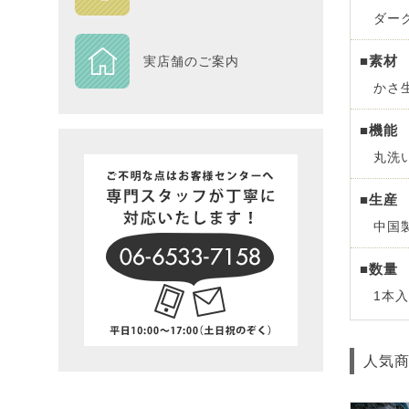
ダー
DESIGN
■素材
実店舗のご案内
Piece
かさ
NEXTH
■機能
丸洗
BIG SI
■生産
在庫一
中国
■数量
1本入
人気