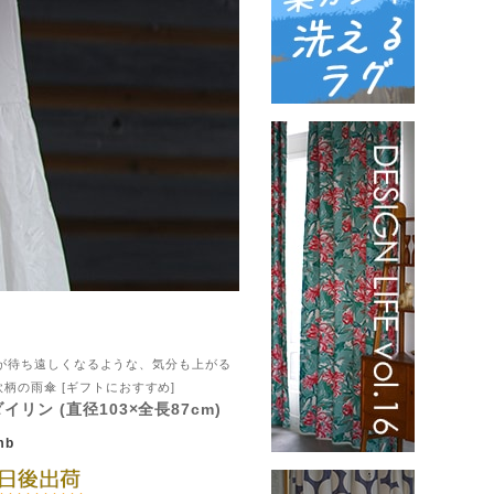
E 雨が待ち遠しくなるような、気分も上がる
柄の雨傘 [ギフトにおすすめ]
ダイリン (直径103×全長87cm)
mb