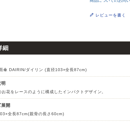
商品についてのお問
ンサイズの測り方
トイレ・ランドリー
OOH
アムコレクション
82cm（本間6畳）
のサイズ
涼感ラグ
レビューを書く
ンサイズの選び方
IN（ムーミン）
ズで選ぶ
 タワー
ALICE
発熱ラグ
ンの形状記憶加工
UTS（ピーナッツ）
 トスカ
ープリンセス／DISNEY PRINCESS
詳細
ーテンとは？
 ja Olli（サーナヤオッリ）
O キントー
レースカーテンとは？
ey（ディズニー）
雨傘 DAIRIN/ダイリン (直径103×全長87cm)
使えるプロジェクト
説明
のお花をレースのように構成したインパクトデザイン。
 HOME（ミルクホーム）
ズ展開
de reve
03×全長87cm(親骨の長さ60cm)