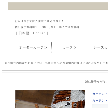
おかげさまで販売実績２０万件以上！
代引き手数料0円！3,980円以上、購入で送料無料
｜
日本語
｜
English
｜
オーダーカーテン
カーテン
レース
九州地方の地震の影響に伴い、九州方面へのお荷物のお届けに遅れが発生して
誠に勝手ながら、2
カーテン・
カーテン・