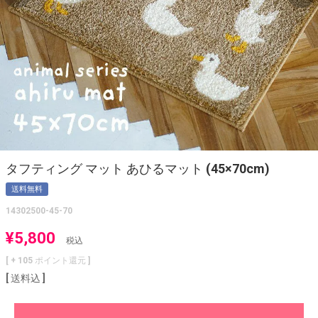
タフティング マット あひるマット (45×70cm)
送料無料
14302500-45-70
¥
5,800
税込
[ +
105
ポイント還元 ]
送料込