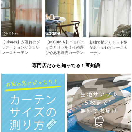
【Disney】夕暮れのグ
【MOOMIN】ニョロニ
刺繍で描いたドット柄
ラデーションが美しい
ョロとリトルミイの遊
がおしゃれなレースカ
レースカーテン
び心ある遮光カーテン
ーテン
専門店だから知ってる！豆知識