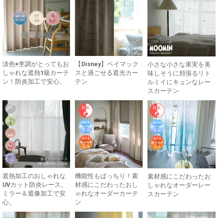
淡色×杢調がとってもお
【Disney】ベイマック
小さな小さな果実を美
しゃれな遮熱1級カーテ
スと過ごせる遮光カー
味しそうに頬張るリト
ン！防炎加工で安心。
テン
ルミイにキュンなレー
スカーテン
遮熱加工のおしゃれな
機能性もばっちり！素
素材感にこだわったお
UVカット防炎レース。
材感にこだわったおし
しゃれなオーダーレー
ミラー＆遮像加工で安
ゃれなオーダーカーテ
スカーテン
心。
ン