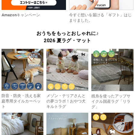
Amazonキャンペーン
今すぐ想いを届ける「ギフト」はじ
まりました。
おうちをもっとおしゃれに♪
2026 夏ラグ・マット
防音・防炎・洗える家
メゾン・テリアさんと
残糸を使ったアップサ
庭専用タイルカーペッ
の夢コラボ！おやつ犬
イクル国産ラグ「リラ
ト
キルトラグ
グ」