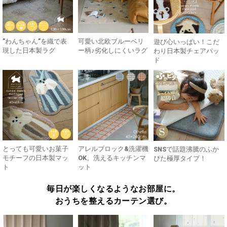
”わんちゃん”を織で表
可愛い北欧ブルーベリ
遊び心いっぱい！こだ
現した日本製ラグ
ー柄♪劣化しにくいラグ
わり日本製チェアパッ
ド
とっても可愛いお菓子
アレルブロック&洗濯機
SNSで話題沸騰のふか
モチーフの日本製マッ
OK。洗えるキッチンマ
ぴた極厚タイプ！
ト
ット
毎日が楽しくなるようなお部屋に。
おうちを整えるカーテン選び。