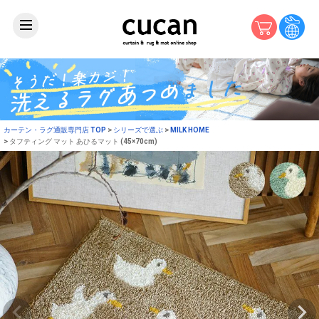
カーテン・ラグ通販専門店 TOP
シリーズで選ぶ
MILK HOME
タフティング マット あひるマット (45×70cm)