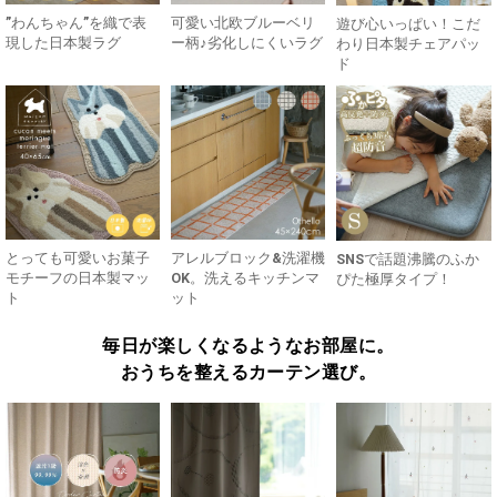
”わんちゃん”を織で表
可愛い北欧ブルーベリ
遊び心いっぱい！こだ
現した日本製ラグ
ー柄♪劣化しにくいラグ
わり日本製チェアパッ
ド
とっても可愛いお菓子
アレルブロック&洗濯機
SNSで話題沸騰のふか
モチーフの日本製マッ
OK。洗えるキッチンマ
ぴた極厚タイプ！
ト
ット
毎日が楽しくなるようなお部屋に。
おうちを整えるカーテン選び。