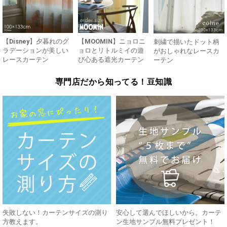
【Disney】夕暮れのグ
【MOOMIN】ニョロニ
刺繍で描いたドット柄
ラデーションが美しい
ョロとリトルミイの遊
がおしゃれなレースカ
レースカーテン
び心ある遮光カーテン
ーテン
専門店だから知ってる！豆知識
失敗しない！カーテンサイズの測り
安心して選んでほしいから。カーテ
方教えます。
ン生地サンプル無料プレゼント！