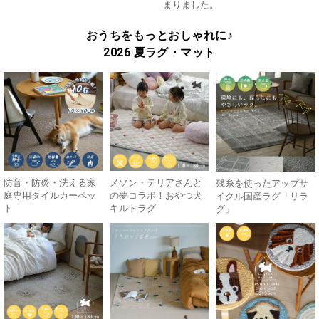
まりました。
おうちをもっとおしゃれに♪
2026 夏ラグ・マット
防音・防炎・洗える家
メゾン・テリアさんと
残糸を使ったアップサ
庭専用タイルカーペッ
の夢コラボ！おやつ犬
イクル国産ラグ「リラ
ト
キルトラグ
グ」