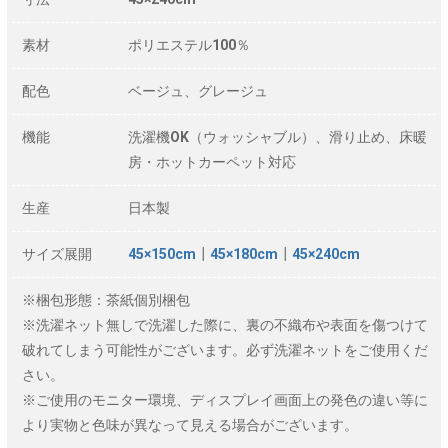
素材
ポリエステル100％
配色
ベージュ、グレージュ
機能
洗濯機OK（ウォッシャブル）、滑り止め、床暖
房・ホットカーペット対応
生産
日本製
サイズ展開
45×150cm
┃
45×180cm
┃
45×240cm
※梱包形態：茶紙個別梱包
※洗濯ネット無しで洗濯した際に、裏の不織布や表面を傷つけて
破れてしまう可能性がございます。必ず洗濯ネットをご使用くだ
さい。
※ご使用のモニター環境、ディスプレイ画面上の発色の違い等に
より実物と色味が異なって見える場合がございます。