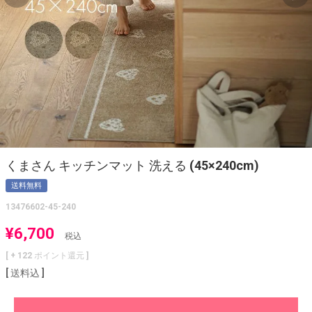
くまさん キッチンマット 洗える (45×240cm)
送料無料
13476602-45-240
¥
6,700
税込
[ +
122
ポイント還元 ]
送料込