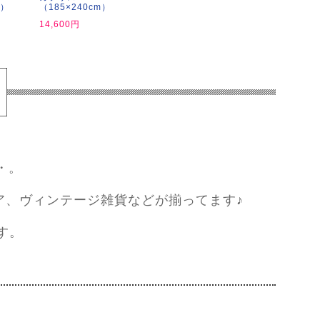
m）
（185×240cm）
14,600円
・。
ア、ヴィンテージ雑貨などが揃ってます♪
す。