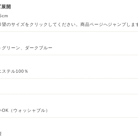
ズ展開
 LIFE
5cm
希望のサイズをクリックしてください。商品ページへジャンプしま
OME
トグリーン、ダークブルー
ZE RUG
エステル100％
掃アウトレット
いOK（ウォッシャブル）
製