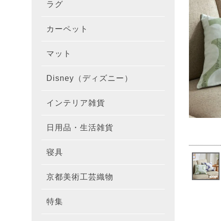
ラグ
ラグを
100×1
遮光カ
100×
カーテ
DESIGN
カーペット
カーペ
176×
140×2
ラグを
床暖房
100×
厚地カ
100×
NEXTH
マット
玄関マ
約45×7
176×
タイル
170×2
防音ラ
ラグの
100×
100×
レース
100×1
colne
Disney（ディズニー）
オーダ
約50×8
キッチ
約45×6
261×2
カーペ
200×2
防炎ラ
ラグの
100×
100×1
カーテ
1級遮
防炎
インテリア雑貨
クッシ
カーテ
約55×8
約45×1
マット
洗える
261×
カーペ
200×2
防ダニ
ラグの
100×1
防炎カ
カーテ
花・植物
日用品・生活雑貨
キッチ
スリッ
ラグ
約60×9
約45×1
滑り止
マット
352×
カーペ
220×2
アレル
ミラー
モダン柄
カーテ
DESIGN
寝具
布団カ
キッチ
トイレ
マット
約70×1
約45×2
マット
191×1
カーペ
100×1
消臭ラ
遮熱レ
無地・無
colne
カーテ
京都美術工芸織物
風呂敷
敷きパ
リビン
布・生
雑貨
円形・
約45×2
191×2
150×1
洗える
防炎レ
花・植物
防炎
既成カ
特集
北欧イ
テーブ
枕
玄関用
キャラ
ミッキー
286×2
200×2
滑り止
無地・無