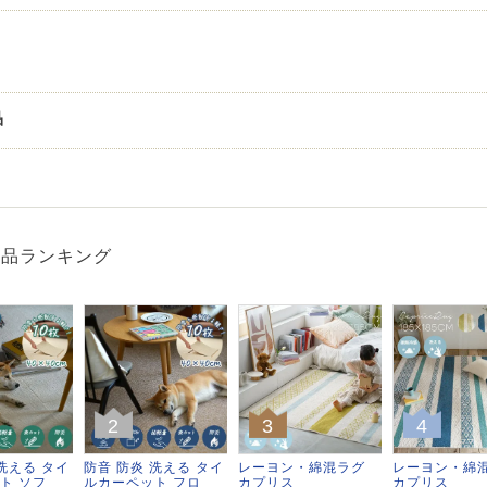
品
商品ランキング
2
3
4
洗える タイ
防音 防炎 洗える タイ
レーヨン・綿混ラグ
レーヨン・綿
ト ソフ
ルカーペット フロ
カプリス
カプリス