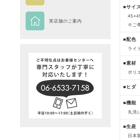
■サイ
DESIGN
45×4
実店舗のご案内
※ご
Piece
■配色
NEXTH
ライ
BIG SI
■素材
ポリ
在庫一
■ヒダ
■機能
丸洗
■生産
日本