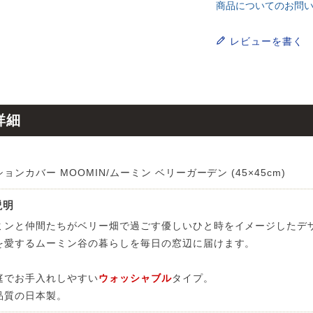
商品についてのお問
ンサイズの測り方
トイレ・ランドリー
OOH
アムコレクション
82cm（本間6畳）
のサイズ
涼感ラグ
レビューを書く
ンサイズの選び方
IN（ムーミン）
ズで選ぶ
 タワー
ALICE
発熱ラグ
ンの形状記憶加工
UTS（ピーナッツ）
 トスカ
ープリンセス／DISNEY PRINCESS
ーテンとは？
詳細
 ja Olli（サーナヤオッリ）
O キントー
レースカーテンとは？
ey（ディズニー）
ョンカバー MOOMIN/ムーミン ベリーガーデン (45×45cm)
使えるプロジェクト
説明
ミンと仲間たちがベリー畑で過ごす優しいひと時をイメージしたデ
 HOME（ミルクホーム）
を愛するムーミン谷の暮らしを毎日の窓辺に届けます。
de reve
庭でお手入れしやすい
ウォッシャブル
タイプ。
品質の日本製。