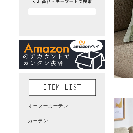
オーダーカーテン
かんた
カーテン
既製カ
カーテ