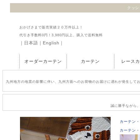
クッショ
おかげさまで販売実績２０万件以上！
代引き手数料0円！3,980円以上、購入で送料無料
｜
日本語
｜
English
｜
オーダーカーテン
カーテン
レース
九州地方の地震の影響に伴い、九州方面へのお荷物のお届けに遅れが発生して
誠に勝手ながら、2
カーテン・
カーテン・