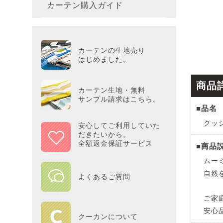
カーテン購入ガイド
カーテ
colne
革小物
バス・
プー／P
プレミ
286×3
その他
冷感・
カーテ
MOOM
シリー
Tower
アリス／
吸湿・
カーテンの生地売り
カーテ
PEAN
はじめました。
Tosca
ディズニ
遮光カ
商品
Saana
KINT
カーテン生地・無料
サンプル請求はこちら。
■品名
ミラー
Disn
クッシ
安心してご利用していた
だきたいから。
ずっと
全額返金保証サービス
■商品
ムー
MILK
自然
よくあるご質問
maison 
ご家
安心
HOME
クーカンについて