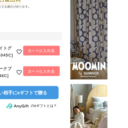
ライトグ
045C]
ダークブ
46C]
い相手にeギフトで贈る
のeギフトとは？