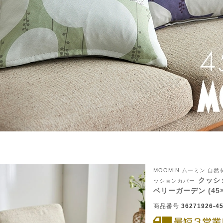
MOOMIN ムーミン 
ん！オーダー注文へ
クッシ
ッションカバー
ベリーガーデン (45×
ーテン
ンサイズの測り方
商品番号
36271926-45