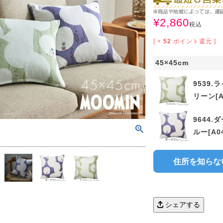
サイズで選ぶ
40cm程度
ーテン
135cm（遮光カーテン）
ン生地 無料サンプル
 LIFE
¥
2,860
税込
ットをサイズで選ぶ
176cm（江戸間2畳）
00cm程度
機能で選ぶ
/ホットカーペット対応
178cm（遮光カーテン）
ーテン
135cm（厚地カーテン）
OME
[ +
52
ポイント還元 ]
ット
5cm
261cm（江戸間3畳）
カーペット
20cm程度
グ
サイズの選び方
200cm（遮光カーテン）
178cm（厚地カーテン）
カーテン
33cm(レースカーテン)
45×45cm
ーカーテン
0cm
ンマット
0cm
61cm（江戸間4.5畳）
ットのサイズの選び方
00cm程度
グ
選び方講座
200cm（厚地カーテン）
76cm(レースカーテン)
ンを機能で選ぶ
光カーテン
9539.
リーン[A
ョンカバー
ン
5cm
20cm
を機能で選ぶ
マット
352cm（江戸間6畳）
ットの選び方講座
50cm程度
ラグ
お手入れ方法
98cm(レースカーテン)
ーテン
ンをテイストで選ぶ
柄(厚地カーテン)
9644.
ン収納・ラック
パ
ルー[A0
0cm
80cm
め加工
のお手入れ方法
352cm（江戸間8畳）
ットのお手入れ方法
50cm程度
ゲン抑制ラグ
レースカーテン
(厚地カーテン)
ン生地 無料サンプル
 LIFE
バー
ン小物
タリー
20cm
40cm
デザイン一覧
91cm（本間2畳）
ットデザイン一覧
00cm（円形）
グ
住所を知らな
ースカーテン
地調(厚地カーテン)
ンデザイン一覧
ッド
グ用品
地
変形サイズ
70cm
86cm（本間3畳）
50cm（円形）
ラグ
ースカーテン
柄(レースカーテン)
ーテンサイズの選び方
ンテリア特集
シェアする
ルセンター
品
クターで選ぶ
／MICKEY
86cm（本間4.5畳）
00cm（円形）
め加工ラグ
地調(レースカーテン)