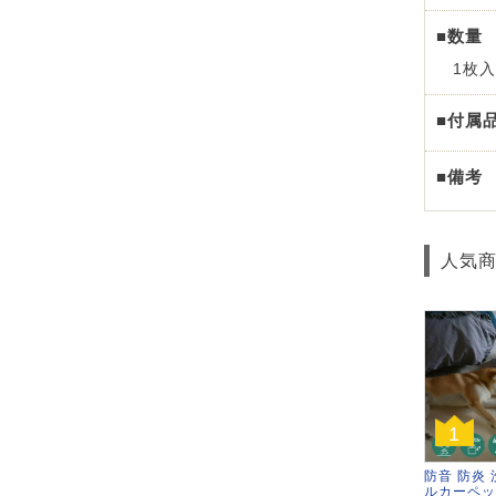
■数量
1枚入
■付属
■備考
人気
1
防音 防炎 
ルカーペッ