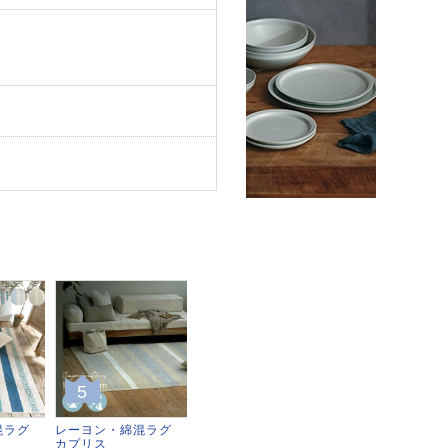
5
混ラグ
レーヨン・綿混ラグ
カプリス