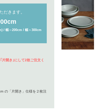
ただきます。
300cm
 幅～200cm / 幅～300cm
｢片開き｣にして2枚ご注文く
8cm の「片開き」仕様を２枚注